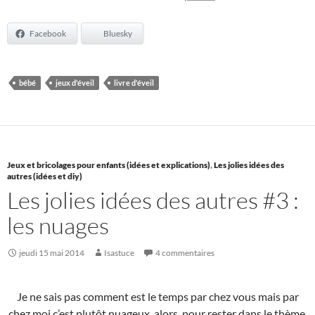
Facebook
Bluesky
bébé
jeux d'éveil
livre d'éveil
Jeux et bricolages pour enfants (idées et explications)
,
Les jolies idées des
autres (idées et diy)
Les jolies idées des autres #3 :
les nuages
jeudi 15 mai 2014
Isastuce
4 commentaires
Je ne sais pas comment est le temps par chez vous mais par
chez moi c’est plutôt nuageux, alors, pour rester dans le thème,