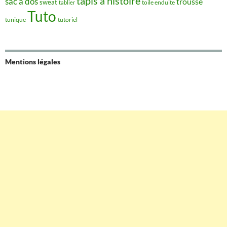
tapis à histoire
sac à dos
trousse
sweat
tablier
toile enduite
Tuto
tunique
tutoriel
Mentions légales