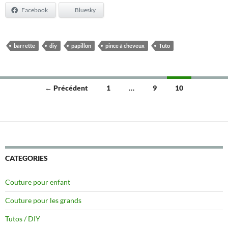
Facebook
Bluesky
barrette
diy
papillon
pince à cheveux
Tuto
Navigation
← Précédent
1
…
9
10
des
articles
CATEGORIES
Couture pour enfant
Couture pour les grands
Tutos / DIY