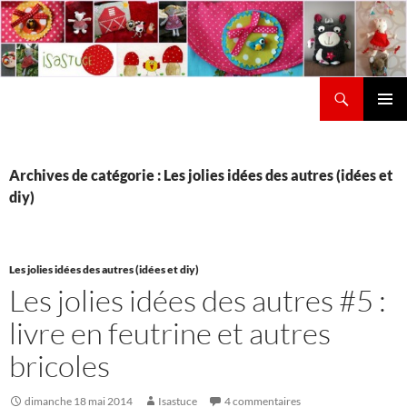
Aller
au
contenu
Recherche
Isastuce
Menu
principal
Archives de catégorie : Les jolies idées des autres (idées et
diy)
Les jolies idées des autres (idées et diy)
Les jolies idées des autres #5 :
livre en feutrine et autres
bricoles
dimanche 18 mai 2014
Isastuce
4 commentaires