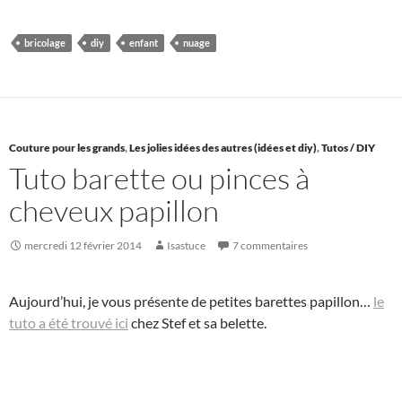
bricolage
diy
enfant
nuage
Couture pour les grands
,
Les jolies idées des autres (idées et diy)
,
Tutos / DIY
Tuto barette ou pinces à
cheveux papillon
mercredi 12 février 2014
Isastuce
7 commentaires
Aujourd’hui, je vous présente de petites barettes papillon…
le
tuto a été trouvé ici
chez Stef et sa belette.