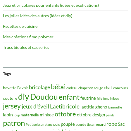
Jeux et bricolages pour enfants (idées et explications)
Les jolies idées des autres (idées et diy)
Recettes de cuisine
Mes créations fimo polymer
Trucs bidules et causeries
Tags
bébé
bricolage
chat
bavette
Bavoir
concours
cadeau
chaperon rouge
diy
Doudou
enfant
couture
feutrine
hibou
fille
fimo
jersey
jeux d'éveil
Laetibricole
laetitia gheno
la moufle
ottobre
lapin
minkee
ottobre design
maternelle
loup
panda
patron
robe
Sac
poupée
pois
renard
Petit poisson blanc
poupée tissu