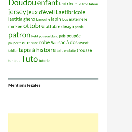
Doudou
enfant
feutrine
hibou
fille
fimo
jersey
jeux d'éveil
Laetibricole
lapin
laetitia gheno
maternelle
la moufle
loup
ottobre
minkee
ottobre design
panda
patron
poupée
pois
Petit poisson blanc
robe
sac à dos
Sac
renard
sweat
poupée tissu
tapis à histoire
trousse
tablier
toile enduite
Tuto
tunique
tutoriel
Mentions légales