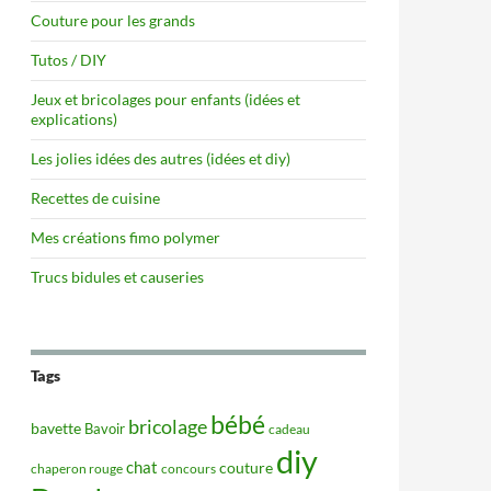
Couture pour les grands
Tutos / DIY
Jeux et bricolages pour enfants (idées et
explications)
Les jolies idées des autres (idées et diy)
Recettes de cuisine
Mes créations fimo polymer
Trucs bidules et causeries
Tags
bébé
bricolage
bavette
Bavoir
cadeau
diy
chat
couture
concours
chaperon rouge