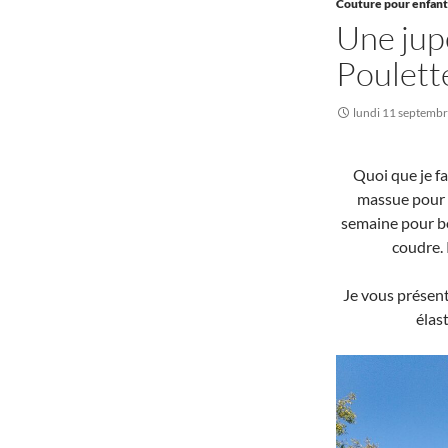
Couture pour enfant
Une jup
Poulett
lundi 11 septemb
Quoi que je fa
massue pour m
semaine pour bo
coudre. 
Je vous présent
élas