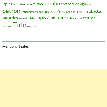
ottobre
lapin
minkee
ottobre design
maternelle
loup
panda
patron
robe
Sac
poupée
pois
renard
Petit poisson blanc
poupée tissu
tapis à histoire
sac à dos
trousse
sweat
tablier
toile enduite
Tuto
tunique
tutoriel
Mentions légales