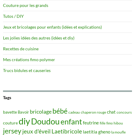
Couture pour les grands
Tutos / DIY
Jeux et bricolages pour enfants (idées et explications)
Les jolies idées des autres (idées et diy)
Recettes de cuisine
Mes créations fimo polymer
Trucs bidules et causeries
Tags
bébé
bricolage
chat
bavette
Bavoir
concours
cadeau
chaperon rouge
diy
Doudou
enfant
couture
feutrine
hibou
fille
fimo
jersey
jeux d'éveil
Laetibricole
laetitia gheno
la moufle