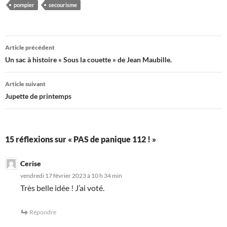
pompier
secourisme
Navigation
Article précédent
des
Un sac à histoire « Sous la couette » de Jean Maubille.
articles
Article suivant
Jupette de printemps
15 réflexions sur « PAS de panique 112 ! »
Cerise
vendredi 17 février 2023 à 10 h 34 min
Très belle idée ! J’ai voté.
Répondre