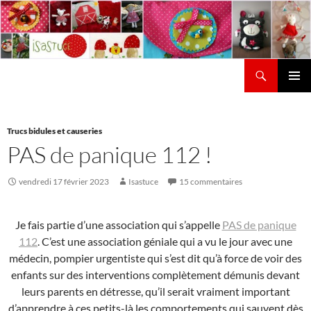
Aller
au
contenu
Recherche
Isastuce
Menu
principal
Trucs bidules et causeries
PAS de panique 112 !
vendredi 17 février 2023
Isastuce
15 commentaires
Je fais partie d’une association qui s’appelle
PAS de panique
112
. C’est une association géniale qui a vu le jour avec une
médecin, pompier urgentiste qui s’est dit qu’à force de voir des
enfants sur des interventions complètement démunis devant
leurs parents en détresse, qu’il serait vraiment important
d’apprendre à ces petits-là les comportements qui sauvent dès