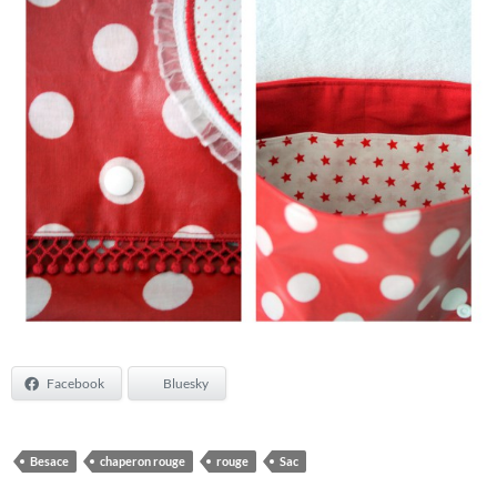
Facebook
Bluesky
Besace
chaperon rouge
rouge
Sac