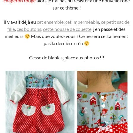
chaperon rouge
alors je n’ai pas pu résister à une nouvelle robe
sur ce thème !
Il y avait déjà eu
cet ensemble
,
cet imperméable
,
ce petit sac de
fille
,
ces boutons
,
cette housse de couette,
j’en passe et des
meilleurs
Mais que voulez-vous ? Ce ne sera certainement
pas la dernière créa
Cesse de blablas, place aux photos !!!