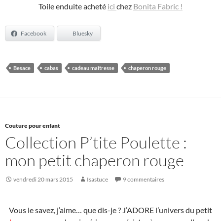
Toile enduite acheté
ici
chez
Bonita Fabric !
Facebook
Bluesky
Besace
cabas
cadeau maîtresse
chaperon rouge
Couture pour enfant
Collection P’tite Poulette :
mon petit chaperon rouge
vendredi 20 mars 2015
Isastuce
9 commentaires
Vous le savez, j’aime… que dis-je ? J’ADORE l’univers du petit