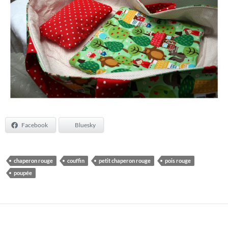
Facebook
Bluesky
chaperon rouge
couffin
petit chaperon rouge
pois rouge
poupée