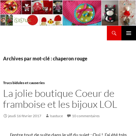
Aller
au
contenu
Recherche
Isastuce
Menu
principal
Archives par mot-clé : chaperon rouge
Trucs bidules et causeries
La jolie boutique Coeur de
framboise et les bijoux LOL
jeudi 16 février 2017
Isastuce
10 commentaires
J’entre tout de suite dans le vif du sujet : Oui ! J’ai été très