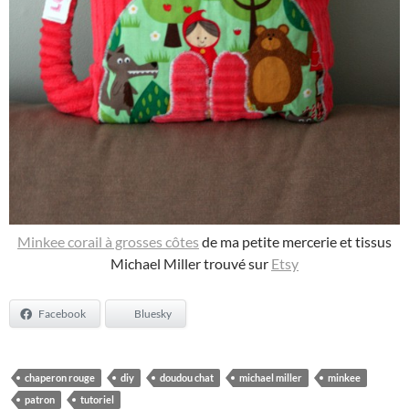
Minkee corail à grosses côtes
de ma petite mercerie et tissus
Michael Miller trouvé sur
Etsy
Facebook
Bluesky
chaperon rouge
diy
doudou chat
michael miller
minkee
patron
tutoriel