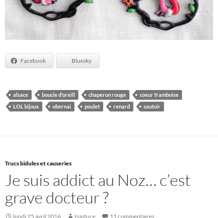
Facebook
Bluesky
alsace
boucle d'oreill
chaperon rouge
coeur framboise
LOL bijoux
obernai
poulet
renard
sautoir
Trucs bidules et causeries
Je suis addict au Noz… c’est
grave docteur ?
lundi 25 avril 2016
Isastuce
11 commentaires