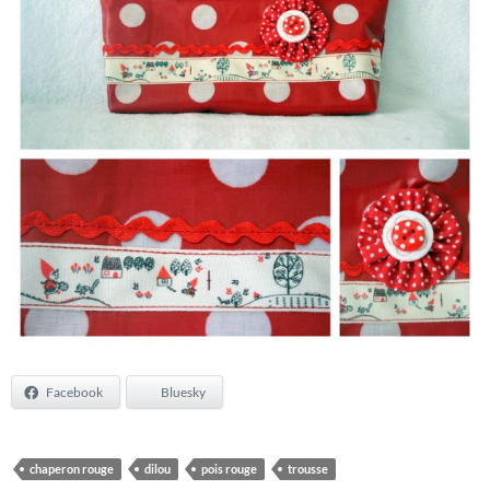
Facebook
Bluesky
chaperon rouge
dilou
pois rouge
trousse