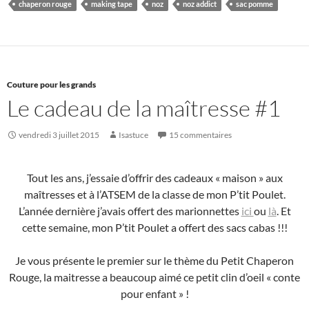
chaperon rouge
making tape
noz
noz addict
sac pomme
Couture pour les grands
Le cadeau de la maîtresse #1
vendredi 3 juillet 2015
Isastuce
15 commentaires
Tout les ans, j’essaie d’offrir des cadeaux « maison » aux
maîtresses et à l’ATSEM de la classe de mon P’tit Poulet.
L’année dernière j’avais offert des marionnettes
ici
ou
là
. Et
cette semaine, mon P’tit Poulet a offert des sacs cabas !!!
Je vous présente le premier sur le thème du Petit Chaperon
Rouge, la maitresse a beaucoup aimé ce petit clin d’oeil « conte
pour enfant » !