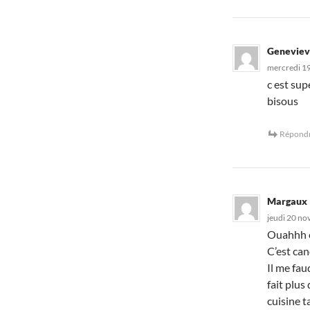
Genevie
mercredi 1
c est sup
bisous
Répond
Margaux
jeudi 20 no
Ouahhh 
C’est can
Il me fau
fait plus
cuisine t