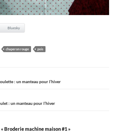
Bluesky
chaperon rouge
pois
on
Poulette : un manteau pour l’hiver
oulet : un manteau pour l’hiver
r « Broderie machine maison #1 »