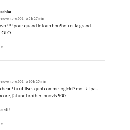
schka
 novembre 2014 à 5 h 27 min
vo !!!! pour quand le loup hou!hou et la grand-
 LOLO
re
9 novembre 2014 à 10 h 25 min
op beau! tu utilises quoi comme logiciel? moi j’ai pas
core, j’ai une brother innovis 900
redi!
re