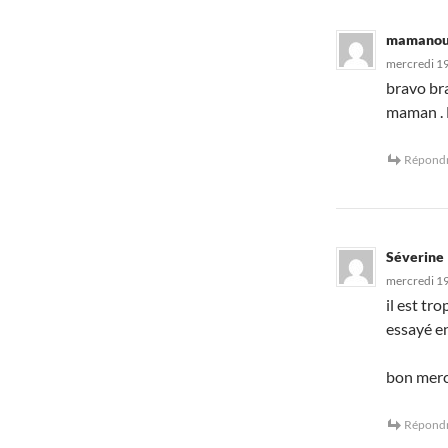
mamanou
mercredi 19
bravo bra
maman .
Répond
Séverine
mercredi 1
il est tr
essayé en
bon merc
Répond