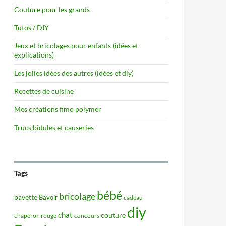
Couture pour les grands
Tutos / DIY
Jeux et bricolages pour enfants (idées et
explications)
Les jolies idées des autres (idées et diy)
Recettes de cuisine
Mes créations fimo polymer
Trucs bidules et causeries
Tags
bébé
bricolage
bavette
Bavoir
cadeau
diy
chat
couture
concours
chaperon rouge