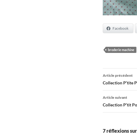
Facebook
broderie machine
Navigati
Article précédent
des
Collection P’tite 
articles
Article suivant
Collection P’tit P
7 réflexions su