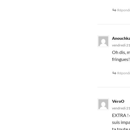
Répond
Anouchk
vendredi 2
Oh dis, 
fringues!
Répond
VéroO
vendredi 2
EXTRA ! c
suis impa
ta toute