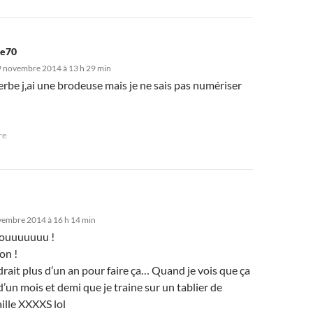
ve70
9 novembre 2014 à 13 h 29 min
erbe j,ai une brodeuse mais je ne sais pas numériser
re
vembre 2014 à 16 h 14 min
ouuuuuuu !
on !
drait plus d’un an pour faire ça… Quand je vois que ça
 d’un mois et demi que je traine sur un tablier de
aille XXXXS lol