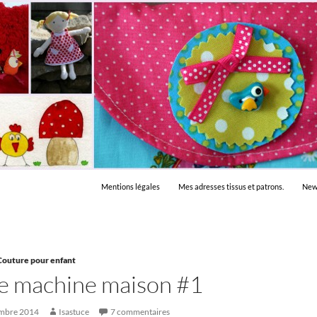
Mentions légales
Mes adresses tissus et patrons.
New
Couture pour enfant
e machine maison #1
embre 2014
Isastuce
7 commentaires