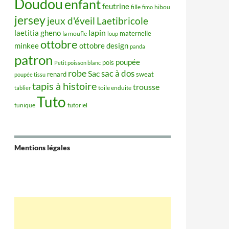
Doudou
enfant
feutrine
hibou
fille
fimo
jersey
jeux d'éveil
Laetibricole
lapin
laetitia gheno
maternelle
la moufle
loup
ottobre
minkee
ottobre design
panda
patron
poupée
pois
Petit poisson blanc
robe
sac à dos
Sac
renard
sweat
poupée tissu
tapis à histoire
trousse
tablier
toile enduite
Tuto
tunique
tutoriel
Mentions légales