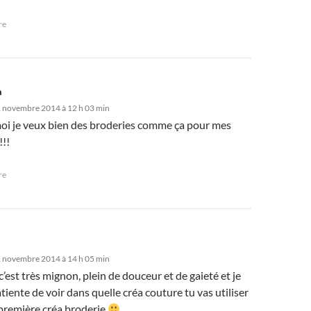
re
a
1 novembre 2014 à 12 h 03 min
moi je veux bien des broderies comme ça pour mes
!!!
re
1 novembre 2014 à 14 h 05 min
’est très mignon, plein de douceur et de gaieté et je
tiente de voir dans quelle créa couture tu vas utiliser
 première créa broderie