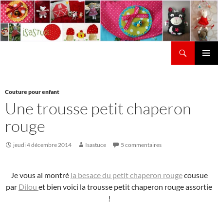
Aller
au
contenu
Recherche
Isastuce
Menu
principal
Couture pour enfant
Une trousse petit chaperon
rouge
jeudi 4 décembre 2014
Isastuce
5 commentaires
Je vous ai montré
la besace du petit chaperon rouge
cousue
par
Dilou
et bien voici la trousse petit chaperon rouge assortie
!