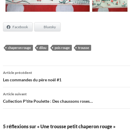
Facebook
Bluesky
chaperon rouge
dilou
pois rouge
trousse
Navigation
Article précédent
des
Les commandes du père noël #1
articles
Article suivant
Collection P’tite Poulette : Des chaussons roses…
5 réflexions sur « Une trousse petit chaperon rouge »