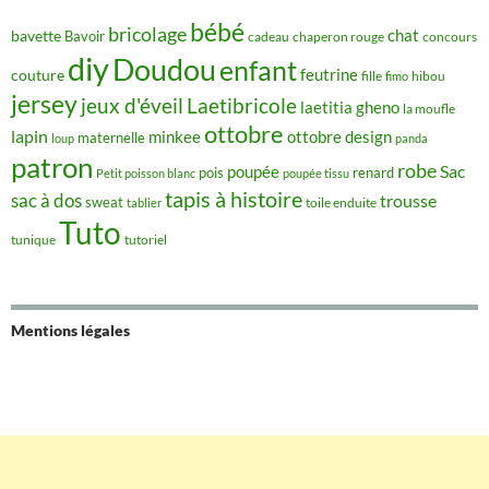
bébé
bricolage
chat
bavette
Bavoir
concours
cadeau
chaperon rouge
diy
Doudou
enfant
couture
feutrine
hibou
fille
fimo
jersey
jeux d'éveil
Laetibricole
laetitia gheno
la moufle
ottobre
lapin
minkee
ottobre design
maternelle
loup
panda
patron
robe
Sac
poupée
pois
renard
Petit poisson blanc
poupée tissu
tapis à histoire
sac à dos
trousse
sweat
tablier
toile enduite
Tuto
tunique
tutoriel
Mentions légales