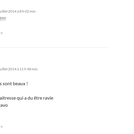
uillet 2014 à 8 h 02 min
!!!
re
uillet 2014 à 11 h 48 min
s sont beaux !
maitresse qui a du être ravie
ravo
re