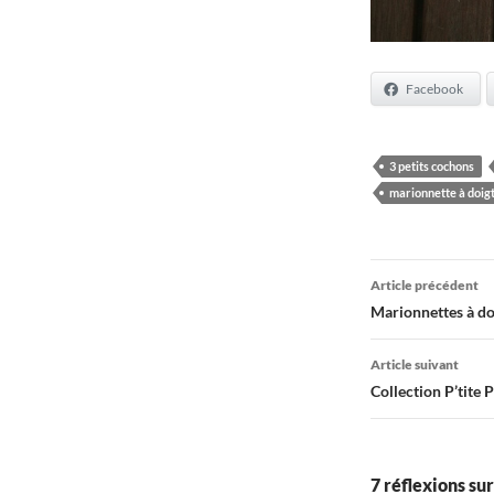
Facebook
3 petits cochons
marionnette à doig
Navigati
Article précédent
des
Marionnettes à doi
articles
Article suivant
Collection P’tite 
7 réflexions sur