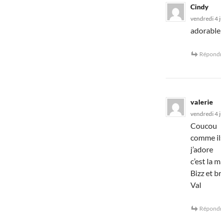
Cindy
vendredi 4 j
adorable!
Répond
valerie
vendredi 4 j
Coucou
comme il
j’adore
c’est la 
Bizz et b
Val
Répond