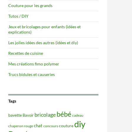
Couture pour les grands
Tutos / DIY
Jeux et bricolages pour enfants (idées et
explications)
Les jolies idées des autres (idées et diy)
Recettes de cuisine
Mes créations fimo polymer
Trucs bidules et causeries
Tags
bébé
bricolage
bavette
Bavoir
cadeau
diy
chat
couture
concours
chaperon rouge