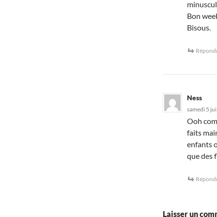
minuscule
Bon week
Bisous.
Répond
Ness
samedi 5 jui
Ooh comm
faits mai
enfants o
que des f
Répond
Laisser un com