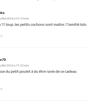
hka
uillet 2014 à 5 h 13 min
 !!! loup ,les petits cochons sont malins !!!amitié lolo
re
ve70
uillet 2014 à 7 h 52 min
sse du petit poulet à du être ravie de ce cadeau
re