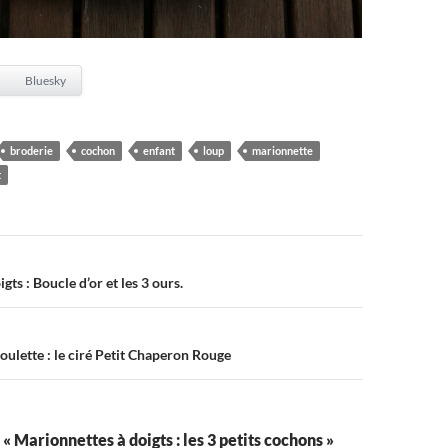
Bluesky
broderie
cochon
enfant
loup
marionnette
t
on
gts : Boucle d’or et les 3 ours.
Poulette : le ciré Petit Chaperon Rouge
 « Marionnettes à doigts : les 3 petits cochons »