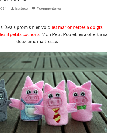
 2014
Isastuce
7 commentaires
l’avais promis hier, voici
les marionnettes à doigts
des 3 petits cochons
. Mon Petit Poulet les a offert à sa
deuxième maîtresse.