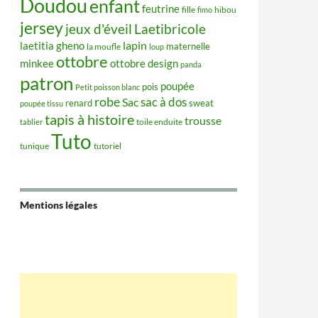
Doudou
enfant
feutrine
hibou
fille
fimo
jersey
jeux d'éveil
Laetibricole
lapin
laetitia gheno
maternelle
la moufle
loup
ottobre
minkee
ottobre design
panda
patron
poupée
pois
Petit poisson blanc
robe
sac à dos
Sac
renard
sweat
poupée tissu
tapis à histoire
trousse
tablier
toile enduite
Tuto
tunique
tutoriel
Mentions légales