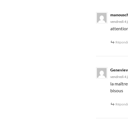
manousc
vendredi 4 j
attention
Répond
Genevie
vendredi 4 j
la maître
bisous
Répond