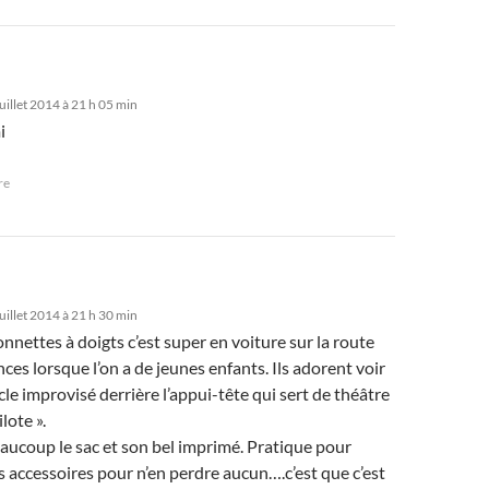
uillet 2014 à 21 h 05 min
i
re
uillet 2014 à 21 h 30 min
nnettes à doigts c’est super en voiture sur la route
ces lorsque l’on a de jeunes enfants. Ils adorent voir
cle improvisé derrière l’appui-tête qui sert de théâtre
lote ».
aucoup le sac et son bel imprimé. Pratique pour
s accessoires pour n’en perdre aucun….c’est que c’est