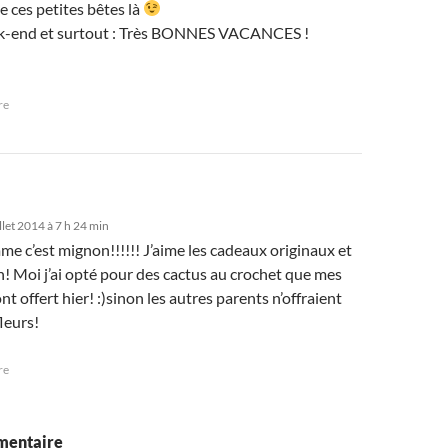
 ces petites bêtes là
-end et surtout : Très BONNES VACANCES !
re
llet 2014 à 7 h 24 min
e c’est mignon!!!!!! J’aime les cadeaux originaux et
n! Moi j’ai opté pour des cactus au crochet que mes
nt offert hier! :)sinon les autres parents n’offraient
leurs!
re
mentaire