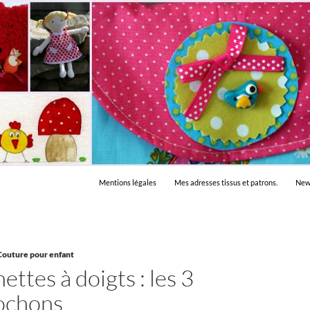
Mentions légales
Mes adresses tissus et patrons.
New
Couture pour enfant
ttes à doigts : les 3
cochons