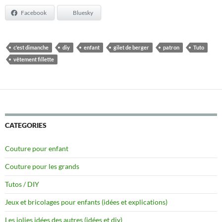
Facebook
Bluesky
c'est dimanche
diy
enfant
gilet de berger
patron
Tuto
vêtement fillette
CATEGORIES
Couture pour enfant
Couture pour les grands
Tutos / DIY
Jeux et bricolages pour enfants (idées et explications)
Les jolies idées des autres (idées et diy)