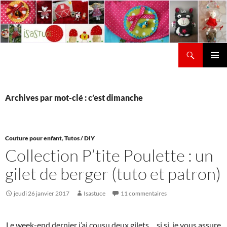
Aller
au
contenu
Recherche
Isastuce
Menu
principal
Archives par mot-clé : c’est dimanche
Couture pour enfant
,
Tutos / DIY
Collection P’tite Poulette : un
gilet de berger (tuto et patron)
jeudi 26 janvier 2017
Isastuce
11 commentaires
Le week-end dernier j’ai cousu deux gilets… si si, je vous assure