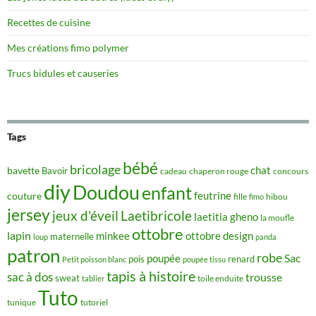
Recettes de cuisine
Mes créations fimo polymer
Trucs bidules et causeries
Tags
bébé
bricolage
chat
bavette
Bavoir
concours
cadeau
chaperon rouge
diy
Doudou
enfant
couture
feutrine
hibou
fille
fimo
jersey
jeux d'éveil
Laetibricole
laetitia gheno
la moufle
ottobre
lapin
minkee
ottobre design
maternelle
loup
panda
patron
robe
Sac
poupée
pois
renard
Petit poisson blanc
poupée tissu
tapis à histoire
sac à dos
trousse
sweat
tablier
toile enduite
Tuto
tunique
tutoriel