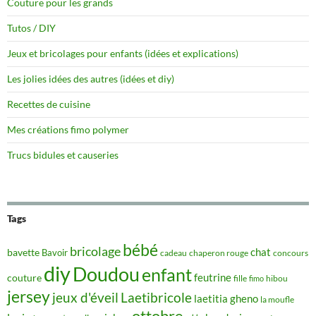
Couture pour les grands
Tutos / DIY
Jeux et bricolages pour enfants (idées et explications)
Les jolies idées des autres (idées et diy)
Recettes de cuisine
Mes créations fimo polymer
Trucs bidules et causeries
Tags
bébé
bricolage
chat
bavette
Bavoir
concours
cadeau
chaperon rouge
diy
Doudou
enfant
couture
feutrine
hibou
fille
fimo
jersey
jeux d'éveil
Laetibricole
laetitia gheno
la moufle
ottobre