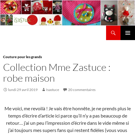
Aller
au
contenu
Recherche
Isastuce
Menu
principal
Couture pour les grands
Collection Mme Zastuce :
robe maison
lundi 29 avril 2019
Isastuce
20 commentaires
Me voici, me revoilà ! Je vais être honnête, je ne prends plus le
temps d’écrire d’article ici parce qu’il n’y a pas beaucoup de
retour… j’ai un peu l’impression d’écrire dans le vide même si
j’ai toujours mes supers fans qui restent fidèles (vous vous