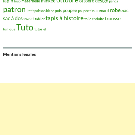
lapin
minkee
ottobre design
maternelle
loup
panda
patron
robe
Sac
poupée
pois
renard
Petit poisson blanc
poupée tissu
tapis à histoire
sac à dos
trousse
sweat
tablier
toile enduite
Tuto
tunique
tutoriel
Mentions légales