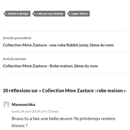
ottobre design
robe jersey femme
super bison
Navigation
Article précédent
des
Collection Mme Zastuce : une robe Rabbit jump 2ème du nom
articles
Article suivant
Collection Mme Zastuce : Robe maison 2ème du nom
20 réflexions sur « Collection Mme Zastuce : robe maison »
Manouschka
lundi 29 avril 2019 à 4 h 55 min
Bravo tu a fais une belle œuvre ?le printemps reviens
bisous ?