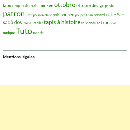
ottobre
lapin
minkee
ottobre design
maternelle
loup
panda
patron
robe
Sac
poupée
pois
renard
Petit poisson blanc
poupée tissu
tapis à histoire
sac à dos
trousse
sweat
tablier
toile enduite
Tuto
tunique
tutoriel
Mentions légales