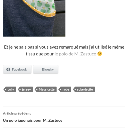
Et je ne sais pas si vous avez remarqué mais j’ai utilisé le même
tissu que pour
le polo de M. Zastuce
Facebook
Bluesky
col v
jersey
Mauricette
robe
robe droite
Navigation
Article précédent
des
Un polo japonais pour M. Zastuce