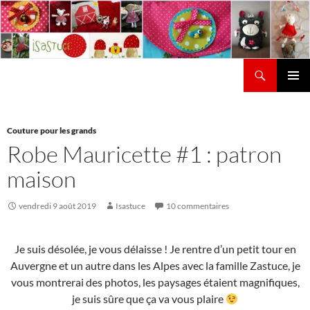
Aller
au
contenu
Recherche
Isastuce
Menu
principal
Couture pour les grands
Robe Mauricette #1 : patron
maison
vendredi 9 août 2019
Isastuce
10 commentaires
Je suis désolée, je vous délaisse ! Je rentre d’un petit tour en
Auvergne et un autre dans les Alpes avec la famille Zastuce, je
vous montrerai des photos, les paysages étaient magnifiques,
je suis sûre que ça va vous plaire