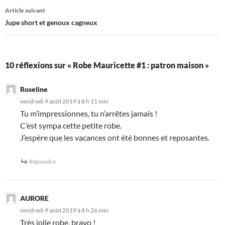
articles
Article suivant
Jupe short et genoux cagneux
10 réflexions sur « Robe Mauricette #1 : patron maison »
Roseline
vendredi 9 août 2019 à 8 h 11 min
Tu m’impressionnes, tu n’arrêtes jamais !
C’est sympa cette petite robe.
J’espère que les vacances ont été bonnes et reposantes.
Répondre
AURORE
vendredi 9 août 2019 à 8 h 26 min
Très jolie robe, bravo !