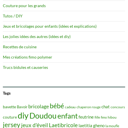
Couture pour les grands
Tutos / DIY
Jeux et bricolages pour enfants (idées et explications)
Les jolies idées des autres (idées et diy)
Recettes de cuisine
Mes créations fimo polymer
Trucs bidules et causeries
Tags
bébé
bricolage
chat
bavette
Bavoir
concours
cadeau
chaperon rouge
diy
Doudou
enfant
couture
feutrine
hibou
fille
fimo
jersey
jeux d'éveil
Laetibricole
laetitia gheno
la moufle