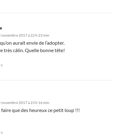
ne
2 novembre 2017 à 22 h 23 min
i qu’on aurait envie de l’adopter.
tre très câlin. Quelle bonne tête!
re
2 novembre 2017 à 23 h 16 min
t faire que des heureux ce petit loup !!!
re