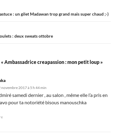
on
stuce : un gilet Madawan trop grand mais super chaud ;-)
Poulets : deux sweats ottobre
r « Ambassadrice creapassion : mon petit loup »
hka
 novembre 2017 à 5 h 44 min
dmiré samedi dernier , au salon , même elle l’a pris en
avo pour ta notoriété bisous manouschka
re