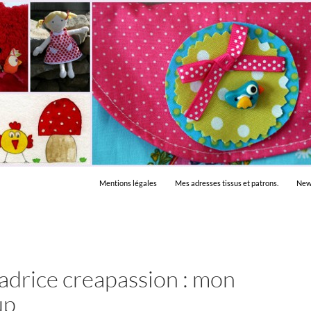
Mentions légales
Mes adresses tissus et patrons.
New
drice creapassion : mon
up