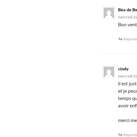
Béa de Be
mercredi 22
Bon vent
Répond
cindy
mercredi 2
il est ju
et je peu
temps que
avoir enf
merci me
Répond