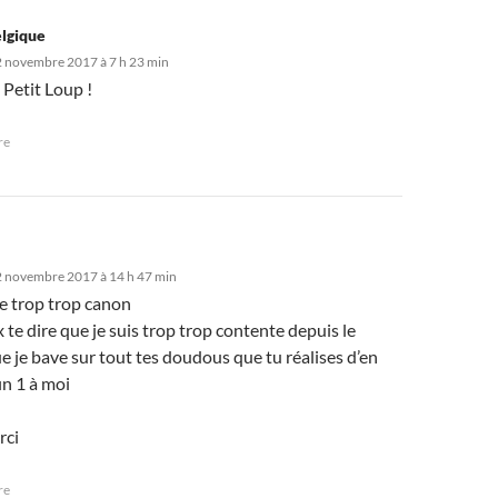
lgique
 novembre 2017 à 7 h 23 min
 Petit Loup !
re
2 novembre 2017 à 14 h 47 min
ste trop trop canon
x te dire que je suis trop trop contente depuis le
 je bave sur tout tes doudous que tu réalises d’en
in 1 à moi
rci
re