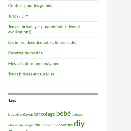
Couture pour les grands
Tutos / DIY
Jeux et bricolages pour enfants (idées et
explications)
Les jolies idées des autres (idées et diy)
Recettes de cuisine
Mes créations fimo polymer
Trucs bidules et causeries
Tags
bébé
bricolage
bavette
Bavoir
cadeau
diy
chat
couture
concours
chaperon rouge