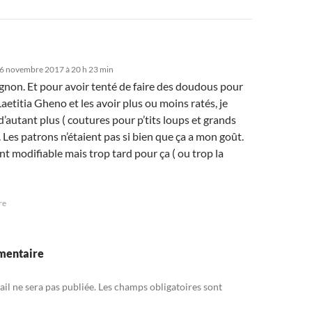
6 novembre 2017 à 20 h 23 min
gnon. Et pour avoir tenté de faire des doudous pour
aetitia Gheno et les avoir plus ou moins ratés, je
d’autant plus ( coutures pour p’tits loups et grands
. Les patrons n’étaient pas si bien que ça a mon goût.
t modifiable mais trop tard pour ça ( ou trop la
re
mentaire
il ne sera pas publiée.
Les champs obligatoires sont