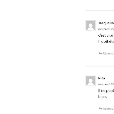
Jacqueli
mercredi 2
c’est vra
Il doit ê
Répond
Rita
mercredi 2
il ne peu
bises
Répond