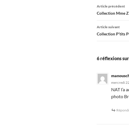
Navigati
Article précédent
des
Collection Mme Za
articles
Article suivant
Collection P’tits 
6 réflexions su
manousc
mercredi 22
NAT l’a a
photo Br
Répond