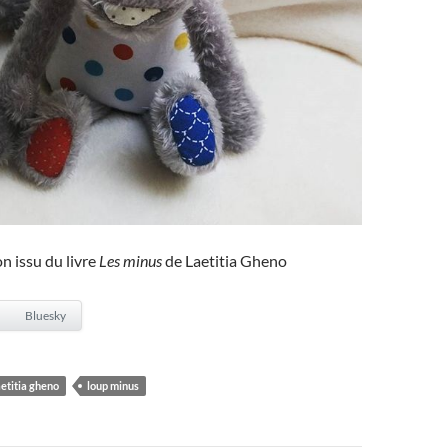
n issu du livre
Les minus
de Laetitia Gheno
Bluesky
aetitia gheno
loup minus