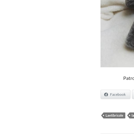
Patro
Facebook
Laetibricole
l