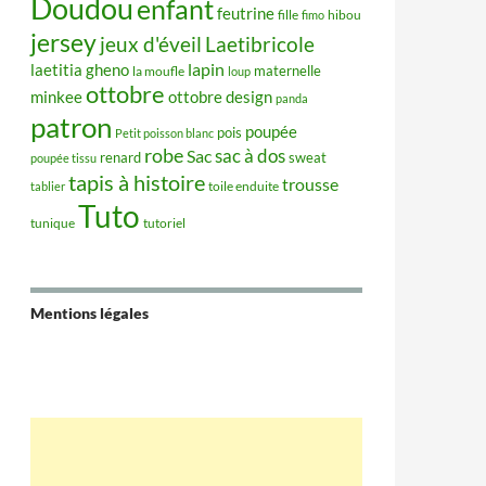
Doudou
enfant
feutrine
hibou
fille
fimo
jersey
jeux d'éveil
Laetibricole
lapin
laetitia gheno
maternelle
la moufle
loup
ottobre
minkee
ottobre design
panda
patron
poupée
pois
Petit poisson blanc
robe
sac à dos
Sac
renard
sweat
poupée tissu
tapis à histoire
trousse
tablier
toile enduite
Tuto
tunique
tutoriel
Mentions légales