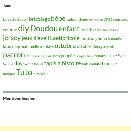
Tags
bébé
bricolage
chat
bavette
Bavoir
concours
cadeau
chaperon rouge
diy
Doudou
enfant
couture
feutrine
hibou
fille
fimo
jersey
jeux d'éveil
Laetibricole
laetitia gheno
la moufle
ottobre
lapin
minkee
ottobre design
maternelle
loup
panda
patron
robe
Sac
poupée
pois
renard
Petit poisson blanc
poupée tissu
tapis à histoire
sac à dos
trousse
sweat
tablier
toile enduite
Tuto
tunique
tutoriel
Mentions légales