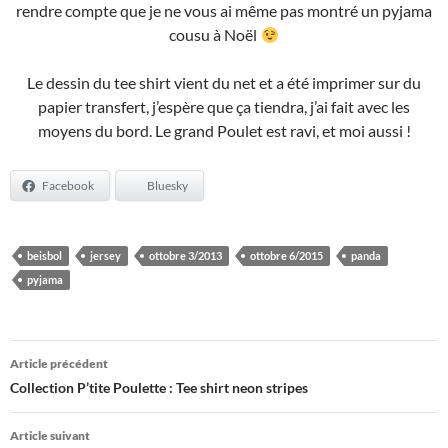
rendre compte que je ne vous ai même pas montré un pyjama
cousu à Noël
Le dessin du tee shirt vient du net et a été imprimer sur du
papier transfert, j’espère que ça tiendra, j’ai fait avec les
moyens du bord. Le grand Poulet est ravi, et moi aussi !
Facebook
Bluesky
beisbol
jersey
ottobre 3/2013
ottobre 6/2015
panda
pyjama
Navigation
Article précédent
des
Collection P’tite Poulette : Tee shirt neon stripes
articles
Article suivant