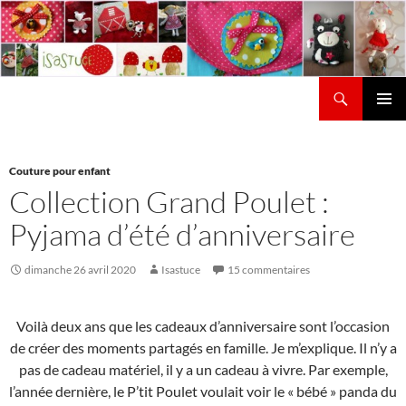
Aller
au
contenu
Recherche
Isastuce
Menu
principal
Couture pour enfant
Collection Grand Poulet :
Pyjama d’été d’anniversaire
dimanche 26 avril 2020
Isastuce
15 commentaires
Voilà deux ans que les cadeaux d’anniversaire sont l’occasion
de créer des moments partagés en famille. Je m’explique. Il n’y a
pas de cadeau matériel, il y a un cadeau à vivre. Par exemple,
l’année dernière, le P’tit Poulet voulait voir le « bébé » panda du