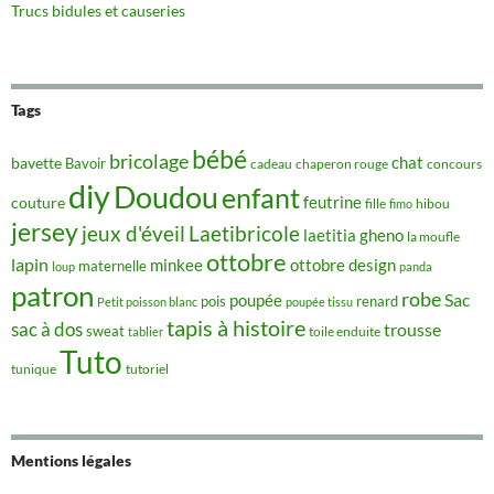
Trucs bidules et causeries
Tags
bébé
bricolage
chat
bavette
Bavoir
concours
cadeau
chaperon rouge
diy
Doudou
enfant
couture
feutrine
hibou
fille
fimo
jersey
jeux d'éveil
Laetibricole
laetitia gheno
la moufle
ottobre
lapin
minkee
ottobre design
maternelle
loup
panda
patron
robe
Sac
poupée
pois
renard
Petit poisson blanc
poupée tissu
tapis à histoire
sac à dos
trousse
sweat
tablier
toile enduite
Tuto
tunique
tutoriel
Mentions légales