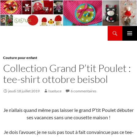
Aller
au
contenu
Recherche
Isastuce
Menu
principal
Couture pour enfant
Collection Grand P’tit Poulet :
tee-shirt ottobre beisbol
jeudi 18 juillet 2019
Isastuce
6 commentaires
Je n’allais quand même pas laisser le grand P’tit Poulet débuter
ses vacances sans une cousette maison !
Je dois l’avouer, je ne suis pas tout à fait convaincue pas ce tee-