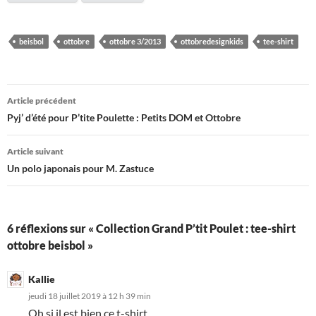
beisbol
ottobre
ottobre 3/2013
ottobredesignkids
tee-shirt
Navigation
Article précédent
des
Pyj’ d’été pour P’tite Poulette : Petits DOM et Ottobre
articles
Article suivant
Un polo japonais pour M. Zastuce
6 réflexions sur « Collection Grand P’tit Poulet : tee-shirt
ottobre beisbol »
Kallie
jeudi 18 juillet 2019 à 12 h 39 min
Oh si il est bien ce t-shirt.