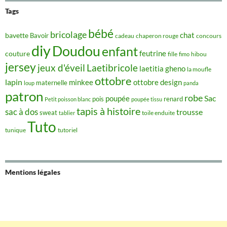
Tags
bébé
bricolage
chat
bavette
Bavoir
concours
cadeau
chaperon rouge
diy
Doudou
enfant
couture
feutrine
hibou
fille
fimo
jersey
jeux d'éveil
Laetibricole
laetitia gheno
la moufle
ottobre
lapin
minkee
ottobre design
maternelle
loup
panda
patron
robe
Sac
poupée
pois
renard
Petit poisson blanc
poupée tissu
tapis à histoire
sac à dos
trousse
sweat
tablier
toile enduite
Tuto
tunique
tutoriel
Mentions légales