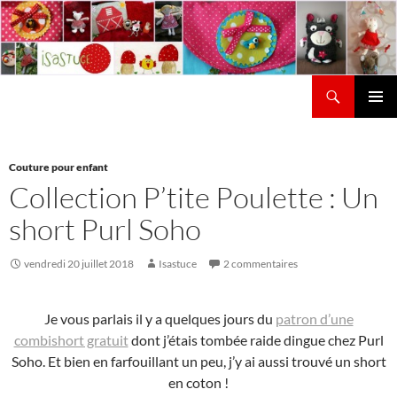
Aller
au
contenu
Recherche
Isastuce
Menu
principal
Couture pour enfant
Collection P’tite Poulette : Un
short Purl Soho
vendredi 20 juillet 2018
Isastuce
2 commentaires
Je vous parlais il y a quelques jours du
patron d’une
combishort gratuit
dont j’étais tombée raide dingue chez Purl
Soho. Et bien en farfouillant un peu, j’y ai aussi trouvé un short
en coton !