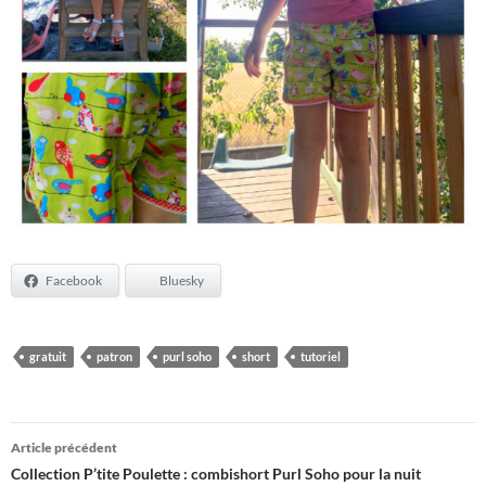
Facebook
Bluesky
gratuit
patron
purl soho
short
tutoriel
Navigation
Article précédent
des
Collection P’tite Poulette : combishort Purl Soho pour la nuit