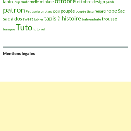
ottobre
lapin
minkee
ottobre design
maternelle
loup
panda
patron
robe
Sac
poupée
pois
renard
Petit poisson blanc
poupée tissu
tapis à histoire
sac à dos
trousse
sweat
tablier
toile enduite
Tuto
tunique
tutoriel
Mentions légales