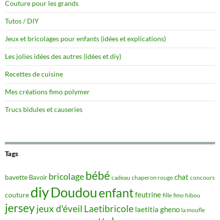
Couture pour les grands
Tutos / DIY
Jeux et bricolages pour enfants (idées et explications)
Les jolies idées des autres (idées et diy)
Recettes de cuisine
Mes créations fimo polymer
Trucs bidules et causeries
Tags
bébé
bricolage
chat
bavette
Bavoir
concours
cadeau
chaperon rouge
diy
Doudou
enfant
couture
feutrine
hibou
fille
fimo
jersey
jeux d'éveil
Laetibricole
laetitia gheno
la moufle