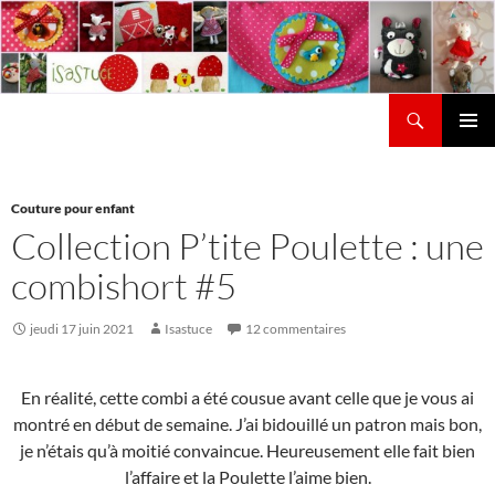
Aller
au
contenu
Recherche
Isastuce
Menu
principal
Couture pour enfant
Collection P’tite Poulette : une
combishort #5
jeudi 17 juin 2021
Isastuce
12 commentaires
En réalité, cette combi a été cousue avant celle que je vous ai
montré en début de semaine. J’ai bidouillé un patron mais bon,
je n’étais qu’à moitié convaincue. Heureusement elle fait bien
l’affaire et la Poulette l’aime bien.