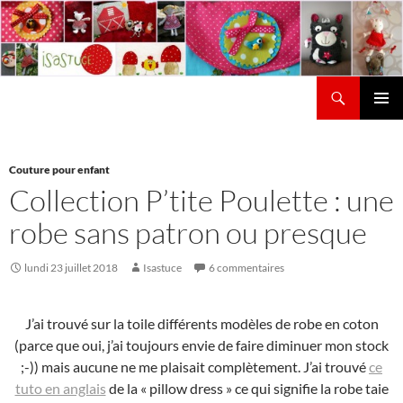
Aller
au
contenu
Recherche
Isastuce
Menu
principal
Couture pour enfant
Collection P’tite Poulette : une
robe sans patron ou presque
lundi 23 juillet 2018
Isastuce
6 commentaires
J’ai trouvé sur la toile différents modèles de robe en coton
(parce que oui, j’ai toujours envie de faire diminuer mon stock
;-)) mais aucune ne me plaisait complètement. J’ai trouvé
ce
tuto en anglais
de la « pillow dress » ce qui signifie la robe taie