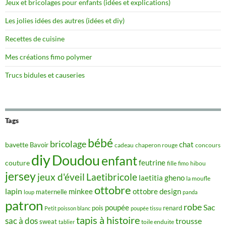
Jeux et bricolages pour enfants (idées et explications)
Les jolies idées des autres (idées et diy)
Recettes de cuisine
Mes créations fimo polymer
Trucs bidules et causeries
Tags
bébé
bricolage
chat
bavette
Bavoir
concours
cadeau
chaperon rouge
diy
Doudou
enfant
couture
feutrine
hibou
fille
fimo
jersey
jeux d'éveil
Laetibricole
laetitia gheno
la moufle
ottobre
lapin
minkee
ottobre design
maternelle
loup
panda
patron
robe
Sac
poupée
pois
renard
Petit poisson blanc
poupée tissu
tapis à histoire
sac à dos
trousse
sweat
tablier
toile enduite