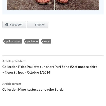
Facebook
Bluesky
pillow dress
purl soho
robe
Navigation
Article précédent
des
Collection P’tite Poulette : un short Purl Soho #2 et une tee-shirt
« Neon Stripes » Ottobre 1/2014
articles
Article suivant
Collection Mme Isastuce : une robe Burda