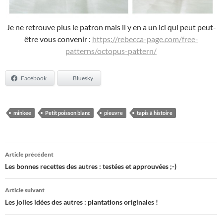
Je ne retrouve plus le patron mais il y en a un ici qui peut peut-
être vous convenir :
https://rebecca-page.com/free-
patterns/octopus-pattern/
Facebook
Bluesky
minkee
Petit poisson blanc
pieuvre
tapis à histoire
Navigation
Article précédent
des
Les bonnes recettes des autres : testées et approuvées ;-)
articles
Article suivant
Les jolies idées des autres : plantations originales !