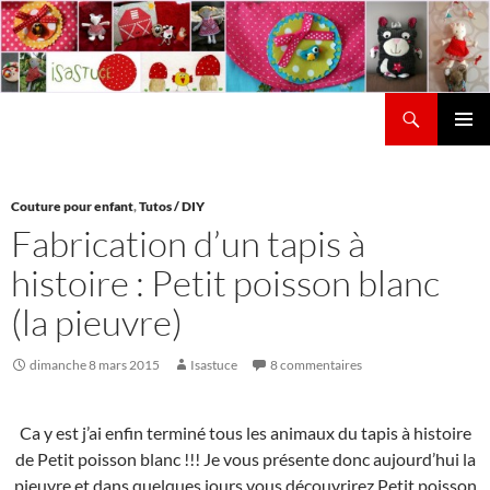
Aller
au
contenu
Recherche
Isastuce
Menu
principal
Couture pour enfant
,
Tutos / DIY
Fabrication d’un tapis à
histoire : Petit poisson blanc
(la pieuvre)
dimanche 8 mars 2015
Isastuce
8 commentaires
Ca y est j’ai enfin terminé tous les animaux du tapis à histoire
de Petit poisson blanc !!! Je vous présente donc aujourd’hui la
pieuvre et dans quelques jours vous découvrirez Petit poisson