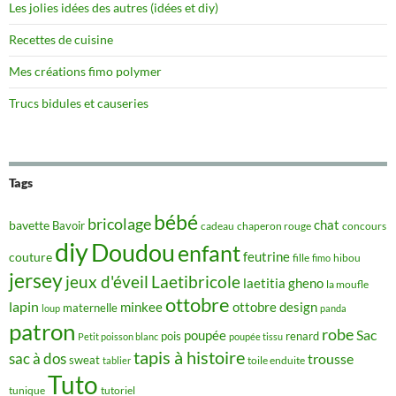
Les jolies idées des autres (idées et diy)
Recettes de cuisine
Mes créations fimo polymer
Trucs bidules et causeries
Tags
bébé
bricolage
chat
bavette
Bavoir
concours
cadeau
chaperon rouge
diy
Doudou
enfant
couture
feutrine
hibou
fille
fimo
jersey
jeux d'éveil
Laetibricole
laetitia gheno
la moufle
ottobre
lapin
minkee
ottobre design
maternelle
loup
panda
patron
robe
Sac
poupée
pois
renard
Petit poisson blanc
poupée tissu
tapis à histoire
sac à dos
trousse
sweat
tablier
toile enduite
Tuto
tunique
tutoriel