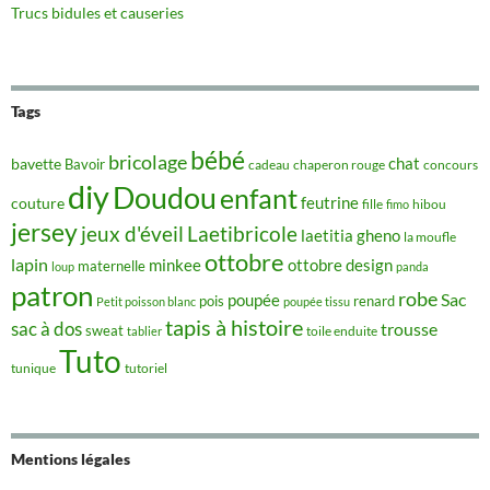
Trucs bidules et causeries
Tags
bébé
bricolage
chat
bavette
Bavoir
concours
cadeau
chaperon rouge
diy
Doudou
enfant
couture
feutrine
hibou
fille
fimo
jersey
jeux d'éveil
Laetibricole
laetitia gheno
la moufle
ottobre
lapin
minkee
ottobre design
maternelle
loup
panda
patron
robe
Sac
poupée
pois
renard
Petit poisson blanc
poupée tissu
tapis à histoire
sac à dos
trousse
sweat
tablier
toile enduite
Tuto
tunique
tutoriel
Mentions légales