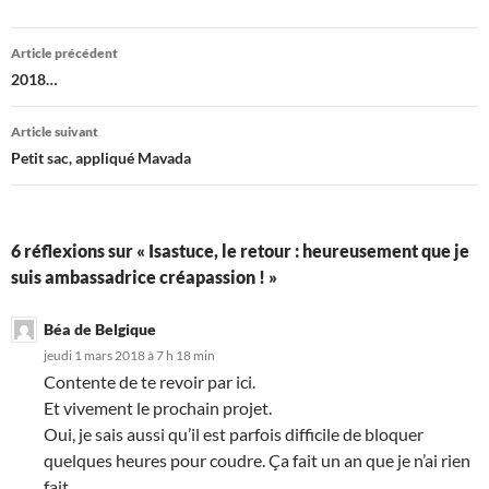
Navigation
Article précédent
des
2018…
articles
Article suivant
Petit sac, appliqué Mavada
6 réflexions sur « Isastuce, le retour : heureusement que je
suis ambassadrice créapassion ! »
Béa de Belgique
jeudi 1 mars 2018 à 7 h 18 min
Contente de te revoir par ici.
Et vivement le prochain projet.
Oui, je sais aussi qu’il est parfois difficile de bloquer
quelques heures pour coudre. Ça fait un an que je n’ai rien
fait.