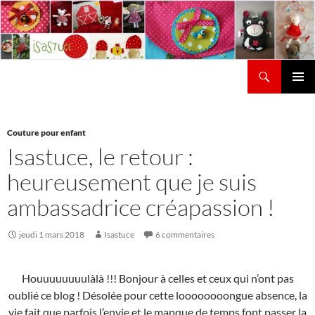
Aller
au
contenu
Recherche
Isastuce
Menu
principal
Couture pour enfant
Isastuce, le retour :
heureusement que je suis
ambassadrice créapassion !
jeudi 1 mars 2018
Isastuce
6 commentaires
Houuuuuuuulàlà !!! Bonjour à celles et ceux qui n’ont pas
oublié ce blog ! Désolée pour cette loooooooongue absence, la
vie fait que parfois l’envie et le manque de temps font passer la