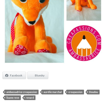
Facebook
Bluesky
ambassadrice creapassion
aurélie marchal
creapassion
Doudou
lisane reve
renard