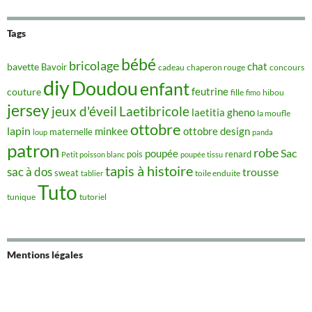
Tags
bébé
bricolage
chat
bavette
Bavoir
concours
cadeau
chaperon rouge
diy
Doudou
enfant
couture
feutrine
hibou
fille
fimo
jersey
jeux d'éveil
Laetibricole
laetitia gheno
la moufle
ottobre
lapin
minkee
ottobre design
maternelle
loup
panda
patron
robe
Sac
poupée
pois
renard
Petit poisson blanc
poupée tissu
tapis à histoire
sac à dos
trousse
sweat
tablier
toile enduite
Tuto
tunique
tutoriel
Mentions légales