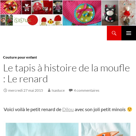
Aller
au
contenu
Recherche
Isastuce
Menu
principal
Couture pour enfant
Le tapis à histoire de la moufle
: Le renard
mercredi 27 mai 2015
Isastuce
4 commentaires
Voici voilà le petit renard de
Dilou
avec son joli petit minois