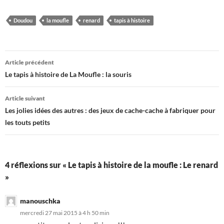
Doudou
la moufle
renard
tapis à histoire
Navigation
Article précédent
des
Le tapis à histoire de La Moufle : la souris
articles
Article suivant
Les jolies idées des autres : des jeux de cache-cache à fabriquer pour
les touts petits
4 réflexions sur « Le tapis à histoire de la moufle : Le renard
»
manouschka
mercredi 27 mai 2015 à 4 h 50 min