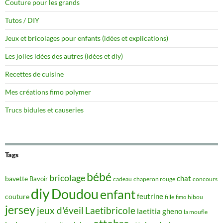
Couture pour les grands
Tutos / DIY
Jeux et bricolages pour enfants (idées et explications)
Les jolies idées des autres (idées et diy)
Recettes de cuisine
Mes créations fimo polymer
Trucs bidules et causeries
Tags
bébé
bricolage
chat
bavette
Bavoir
concours
cadeau
chaperon rouge
diy
Doudou
enfant
couture
feutrine
hibou
fille
fimo
jersey
jeux d'éveil
Laetibricole
laetitia gheno
la moufle