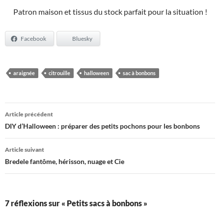
Patron maison et tissus du stock parfait pour la situation !
Facebook
Bluesky
araignée
citrouille
halloween
sac à bonbons
Navigation
Article précédent
des
DIY d’Halloween : préparer des petits pochons pour les bonbons
articles
Article suivant
Bredele fantôme, hérisson, nuage et Cie
7 réflexions sur « Petits sacs à bonbons »