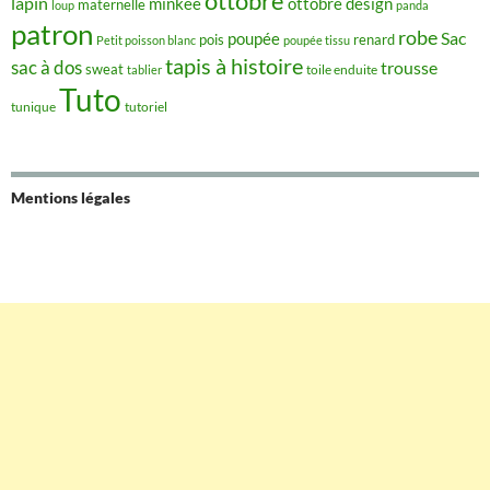
ottobre
lapin
minkee
ottobre design
maternelle
loup
panda
patron
robe
Sac
poupée
pois
renard
Petit poisson blanc
poupée tissu
tapis à histoire
sac à dos
trousse
sweat
tablier
toile enduite
Tuto
tunique
tutoriel
Mentions légales