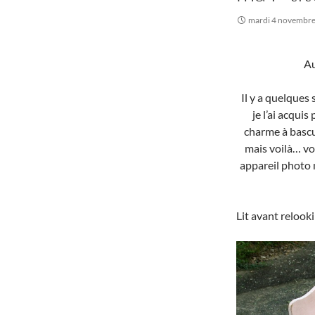
mardi 4 novembr
Au
Il y a quelques 
je l’ai acquis
charme à bascu
mais voilà… vo
appareil photo n’
Lit avant relook