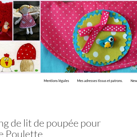
Mentions légales
Mes adresses tissus et patrons.
New
ng de lit de poupée pour
e Poulette