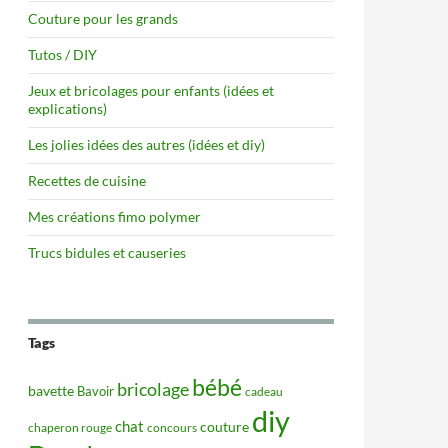
Couture pour les grands
Tutos / DIY
Jeux et bricolages pour enfants (idées et
explications)
Les jolies idées des autres (idées et diy)
Recettes de cuisine
Mes créations fimo polymer
Trucs bidules et causeries
Tags
bébé
bricolage
bavette
Bavoir
cadeau
diy
chat
couture
concours
chaperon rouge