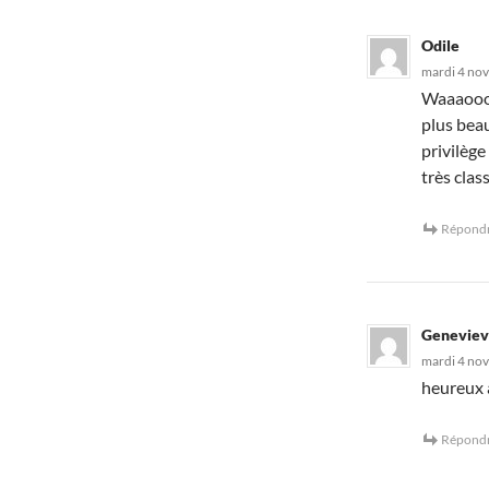
Odile
mardi 4 nov
Waaaoooo
plus beau
privilège 
très clas
Répond
Genevie
mardi 4 nov
heureux a
Répond