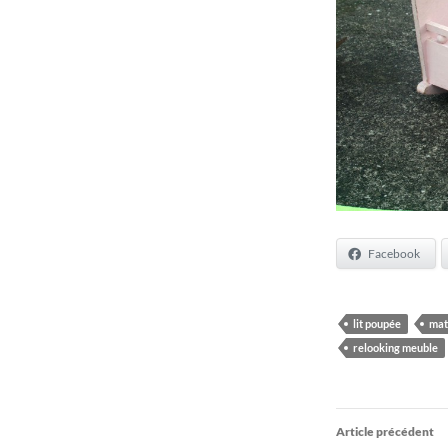
Facebook
lit poupée
mat
relooking meuble
Navigati
Article précédent