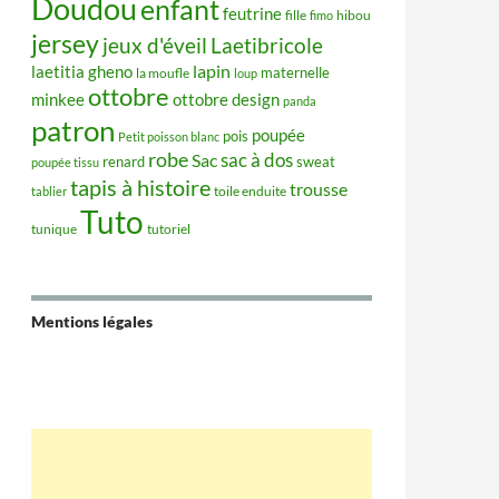
Doudou
enfant
feutrine
hibou
fille
fimo
jersey
jeux d'éveil
Laetibricole
lapin
laetitia gheno
maternelle
la moufle
loup
ottobre
minkee
ottobre design
panda
patron
poupée
pois
Petit poisson blanc
robe
sac à dos
Sac
renard
sweat
poupée tissu
tapis à histoire
trousse
tablier
toile enduite
Tuto
tunique
tutoriel
Mentions légales