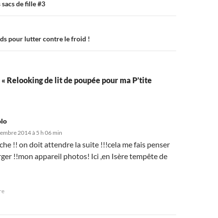
 sacs de fille #3
s pour lutter contre le froid !
r « Relooking de lit de poupée pour ma P’tite
olo
embre 2014 à 5 h 06 min
che !! on doit attendre la suite !!!cela me fais penser
ger !!mon appareil photos! Ici ,en Isère tempête de
re