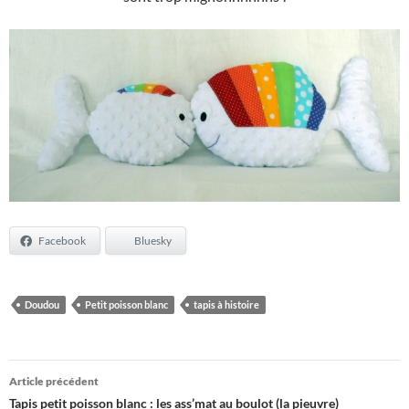
Facebook
Bluesky
Doudou
Petit poisson blanc
tapis à histoire
Navigation
Article précédent
des
Tapis petit poisson blanc : les ass’mat au boulot (la pieuvre)