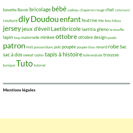
bébé
bricolage
chat
bavette
Bavoir
concours
cadeau
chaperon rouge
diy
Doudou
enfant
couture
feutrine
hibou
fille
fimo
jersey
jeux d'éveil
Laetibricole
laetitia gheno
la moufle
ottobre
lapin
minkee
ottobre design
maternelle
loup
panda
patron
robe
Sac
poupée
pois
renard
Petit poisson blanc
poupée tissu
tapis à histoire
sac à dos
trousse
sweat
tablier
toile enduite
Tuto
tunique
tutoriel
Mentions légales