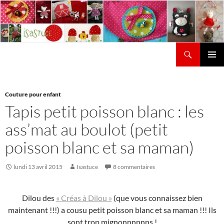
Aller
au
contenu
Recherche
Isastuce
Menu
principal
Couture pour enfant
Tapis petit poisson blanc : les
ass’mat au boulot (petit
poisson blanc et sa maman)
lundi 13 avril 2015
Isastuce
8 commentaires
Dilou des
« Créas à Dilou »
(que vous connaissez bien
maintenant !!!) a cousu petit poisson blanc et sa maman !!! Ils
sont trop mignonnnnnns !