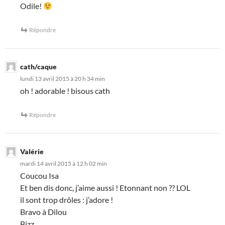
Odile!
Répondre
cath/caque
lundi 13 avril 2015 à 20 h 34 min
oh ! adorable ! bisous cath
Répondre
Valérie
mardi 14 avril 2015 à 12 h 02 min
Coucou Isa
Et ben dis donc, j’aime aussi ! Etonnant non ?? LOL
il sont trop drôles : j’adore !
Bravo à Dilou
Bizz