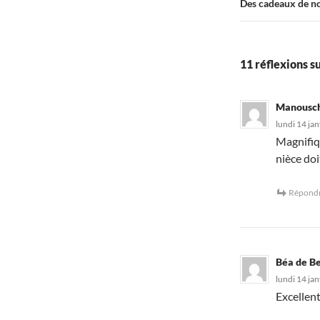
Des cadeaux de noE
11 réflexions su
Manousc
lundi 14 jan
Magnifiqu
nièce doi
Répond
Béa de Be
lundi 14 jan
Excellent