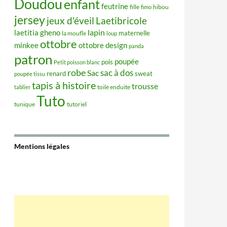
Doudou
enfant
feutrine
hibou
fille
fimo
jersey
jeux d'éveil
Laetibricole
lapin
laetitia gheno
maternelle
la moufle
loup
ottobre
minkee
ottobre design
panda
patron
poupée
pois
Petit poisson blanc
robe
sac à dos
Sac
renard
sweat
poupée tissu
tapis à histoire
trousse
tablier
toile enduite
Tuto
tunique
tutoriel
Mentions légales