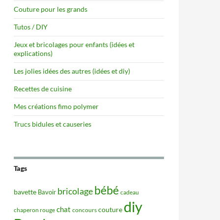
Couture pour les grands
Tutos / DIY
Jeux et bricolages pour enfants (idées et
explications)
Les jolies idées des autres (idées et diy)
Recettes de cuisine
Mes créations fimo polymer
Trucs bidules et causeries
Tags
bébé
bricolage
bavette
Bavoir
cadeau
diy
chat
couture
concours
chaperon rouge