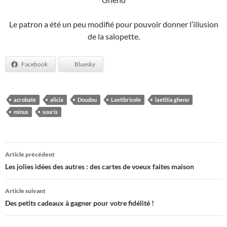
Le patron a été un peu modifié pour pouvoir donner l’illusion
de la salopette.
Facebook
Bluesky
acrobate
alicia
Doudou
Laetibricole
laetitia gheno
minus
souris
Navigation
Article précédent
des
Les jolies idées des autres : des cartes de voeux faites maison
articles
Article suivant
Des petits cadeaux à gagner pour votre fidélité !