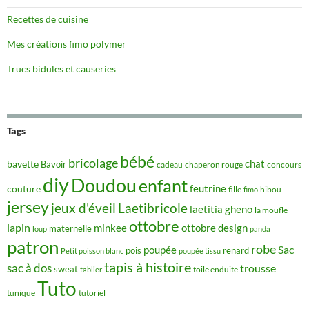
Recettes de cuisine
Mes créations fimo polymer
Trucs bidules et causeries
Tags
bébé
bricolage
chat
bavette
Bavoir
concours
cadeau
chaperon rouge
diy
Doudou
enfant
couture
feutrine
hibou
fille
fimo
jersey
jeux d'éveil
Laetibricole
laetitia gheno
la moufle
ottobre
lapin
minkee
ottobre design
maternelle
loup
panda
patron
robe
Sac
poupée
pois
renard
Petit poisson blanc
poupée tissu
tapis à histoire
sac à dos
trousse
sweat
tablier
toile enduite
Tuto
tunique
tutoriel