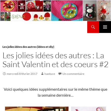
Aller
au
contenu
Recherche
Isastuce
Menu
principal
Les jolies idées des autres (idées et diy)
Les jolies idées des autres : La
Saint Valentin et des coeurs #2
mercredi 8 février 2017
Isastuce
Un commentaire
Voici quelques idées supplémentaires sur le même thème que
la semaine dernière…