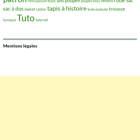
robe
Sac
poupée
pois
renard
Petit poisson blanc
poupée tissu
tapis à histoire
sac à dos
trousse
sweat
tablier
toile enduite
Tuto
tunique
tutoriel
Mentions légales