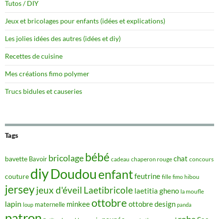
Tutos / DIY
Jeux et bricolages pour enfants (idées et explications)
Les jolies idées des autres (idées et diy)
Recettes de cuisine
Mes créations fimo polymer
Trucs bidules et causeries
Tags
bébé
bricolage
chat
bavette
Bavoir
concours
cadeau
chaperon rouge
diy
Doudou
enfant
couture
feutrine
hibou
fille
fimo
jersey
jeux d'éveil
Laetibricole
laetitia gheno
la moufle
ottobre
lapin
minkee
ottobre design
maternelle
loup
panda
patron