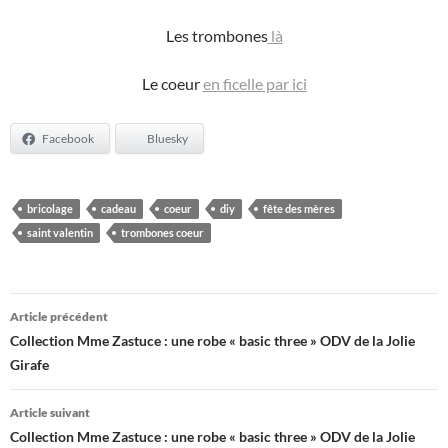
Les trombones
là
Le coeur
en ficelle par ici
Facebook
Bluesky
bricolage
cadeau
coeur
diy
fête des mères
saint valentin
trombones coeur
Navigation
Article précédent
des
Collection Mme Zastuce : une robe « basic three » ODV de la Jolie
Girafe
articles
Article suivant
Collection Mme Zastuce : une robe « basic three » ODV de la Jolie