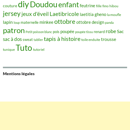
diy
Doudou
enfant
couture
feutrine
hibou
fille
fimo
jersey
jeux d'éveil
Laetibricole
laetitia gheno
la moufle
ottobre
lapin
minkee
ottobre design
maternelle
loup
panda
patron
robe
Sac
poupée
pois
renard
Petit poisson blanc
poupée tissu
tapis à histoire
sac à dos
trousse
sweat
tablier
toile enduite
Tuto
tunique
tutoriel
Mentions légales