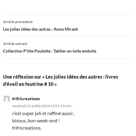
Navigation
Article précédent
des
Les jolies idées des autres : Anna Mirash
articles
Article suivant
Collection P’tite Poulette : Tablier en toile enduite
Une réflexion sur « Les jolies idées des autres : livres
d’éveil en feutrine # 10 »
frifricreations
vendredi 25 juillet 2014 à 23 h 13 min
c’est super joli et raffiné aussi ,
bisous, bon week-end !
frifricreations.