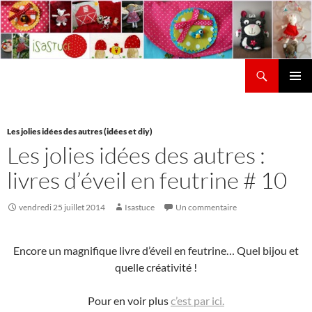
Aller
au
contenu
Recherche
Isastuce
Menu
principal
Les jolies idées des autres (idées et diy)
Les jolies idées des autres :
livres d’éveil en feutrine # 10
vendredi 25 juillet 2014
Isastuce
Un commentaire
Encore un magnifique livre d’éveil en feutrine… Quel bijou et
quelle créativité !
Pour en voir plus
c’est par ici.