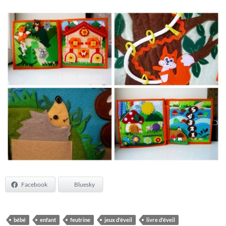
Facebook
Bluesky
bébé
enfant
feutrine
jeux d'éveil
livre d'éveil