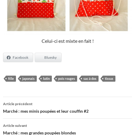
Celui-ci est mixte en fait !
Facebook
Bluesky
fille
japonais
lutin
pois rouges
sac à dos
tissus
Navigation
Article précédent
des
Marché : mes minis poupées et leur couffin #2
articles
Article suivant
Marché : mes grandes poupées blondes