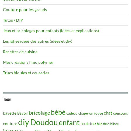
Couture pour les grands
Tutos / DIY
Jeux et bricolages pour enfants (idées et explications)
Les jolies idées des autres (idées et diy)
Recettes de cuisine
Mes créations fimo polymer
Trucs bidules et causeries
Tags
bébé
bricolage
chat
bavette
Bavoir
concours
cadeau
chaperon rouge
diy
Doudou
enfant
couture
feutrine
hibou
fille
fimo