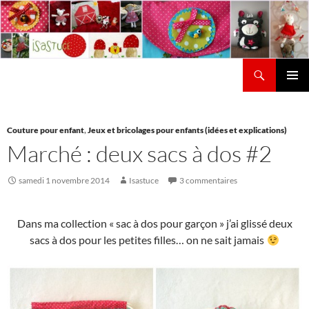
Aller
au
contenu
Recherche
Isastuce
Menu
principal
Couture pour enfant
,
Jeux et bricolages pour enfants (idées et explications)
Marché : deux sacs à dos #2
samedi 1 novembre 2014
Isastuce
3 commentaires
Dans ma collection « sac à dos pour garçon » j’ai glissé deux
sacs à dos pour les petites filles… on ne sait jamais