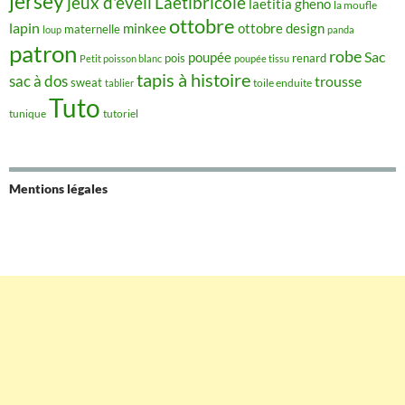
jersey
jeux d'éveil
Laetibricole
laetitia gheno
la moufle
ottobre
lapin
minkee
ottobre design
maternelle
loup
panda
patron
robe
Sac
poupée
pois
renard
Petit poisson blanc
poupée tissu
tapis à histoire
sac à dos
trousse
sweat
tablier
toile enduite
Tuto
tunique
tutoriel
Mentions légales