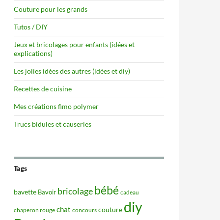
Couture pour les grands
Tutos / DIY
Jeux et bricolages pour enfants (idées et
explications)
Les jolies idées des autres (idées et diy)
Recettes de cuisine
Mes créations fimo polymer
Trucs bidules et causeries
Tags
bébé
bricolage
bavette
Bavoir
cadeau
diy
chat
couture
concours
chaperon rouge