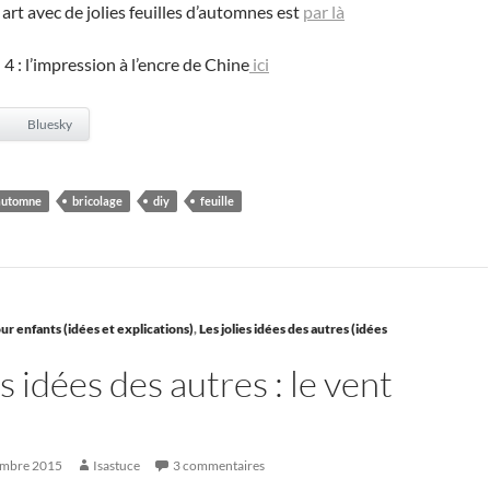
d art avec de jolies feuilles d’automnes est
par là
4 : l’impression à l’encre de Chine
ici
Bluesky
automne
bricolage
diy
feuille
ur enfants (idées et explications)
,
Les jolies idées des autres (idées
es idées des autres : le vent
embre 2015
Isastuce
3 commentaires