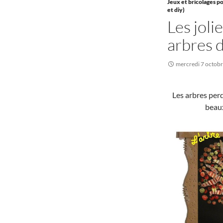
Jeux et bricolages po
et diy)
Les joli
arbres 
mercredi 7 octob
Les arbres perd
beaux