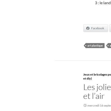
3 : le lan
Facebook
art plastique
Jeux et bricolages po
et diy)
Les joli
et l’air
mercredi 16 sept