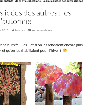
ur enfants (idées et explications)
,
Les jolies idées des autres (idées
es idées des autres : les
d’automne
re 2015
Isastuce
6 commentaires
ent leurs feuilles… et si on les rendaient encore plus
 et qu’on les rhabillaient pour l’hiver ?