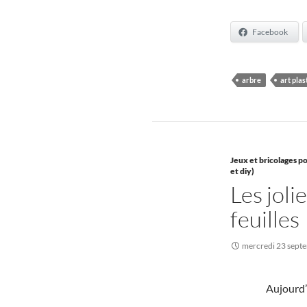
Facebook
arbre
art plas
Jeux et bricolages po
et diy)
Les joli
feuilles
mercredi 23 sept
Aujourd’h