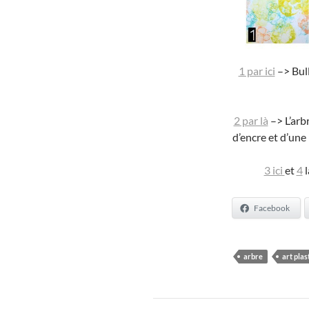
1 par ici
–> Bull
2 par là
–> L’arbr
d’encre et d’une 
3 ici
et
4
l
Facebook
arbre
art plas