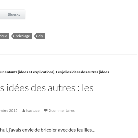
Bluesky
tique
bricolage
diy
ur enfants (idées et explications)
,
Les jolies idées des autres (idées
es idées des autres : les
embre 2015
Isastuce
2 commentaires
ui, j’avais envie de bricoler avec des feuilles…