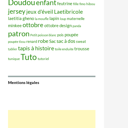
Doudou
enfant
feutrine
hibou
fille
fimo
jersey
jeux d'éveil
Laetibricole
lapin
laetitia gheno
maternelle
la moufle
loup
ottobre
minkee
ottobre design
panda
patron
poupée
pois
Petit poisson blanc
robe
sac à dos
Sac
renard
sweat
poupée tissu
tapis à histoire
trousse
tablier
toile enduite
Tuto
tunique
tutoriel
Mentions légales