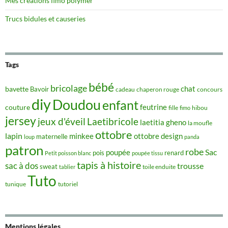
Mes créations fimo polymer
Trucs bidules et causeries
Tags
bébé
bricolage
chat
bavette
Bavoir
concours
cadeau
chaperon rouge
diy
Doudou
enfant
couture
feutrine
hibou
fille
fimo
jersey
jeux d'éveil
Laetibricole
laetitia gheno
la moufle
ottobre
lapin
minkee
ottobre design
maternelle
loup
panda
patron
robe
Sac
poupée
pois
renard
Petit poisson blanc
poupée tissu
tapis à histoire
sac à dos
trousse
sweat
tablier
toile enduite
Tuto
tunique
tutoriel
Mentions légales