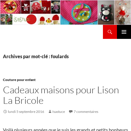
Aller
au
contenu
Recherche
Isastuce
Menu
principal
Archives par mot-clé : foulards
Couture pour enfant
Cadeaux maisons pour Lison
La Bricole
lundi 5 septembre 2016
Isastuce
7 commentaires
Voilà plusieurs années que je suis les grands et petits bonheurs