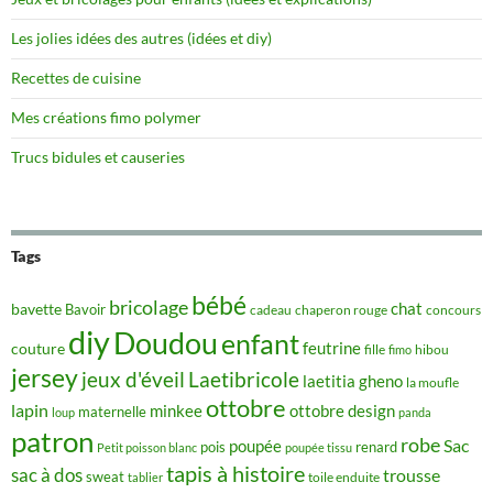
Les jolies idées des autres (idées et diy)
Recettes de cuisine
Mes créations fimo polymer
Trucs bidules et causeries
Tags
bébé
bricolage
chat
bavette
Bavoir
concours
cadeau
chaperon rouge
diy
Doudou
enfant
couture
feutrine
hibou
fille
fimo
jersey
jeux d'éveil
Laetibricole
laetitia gheno
la moufle
ottobre
lapin
minkee
ottobre design
maternelle
loup
panda
patron
robe
Sac
poupée
pois
renard
Petit poisson blanc
poupée tissu
tapis à histoire
sac à dos
trousse
sweat
tablier
toile enduite