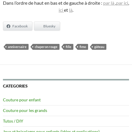
Dans l’ordre de haut en bas et de gauche à droite :
par là
,
par ici
,
ici
et
là
.
Facebook
Bluesky
anniversaire
chaperon rouge
fille
fimo
gâteau
CATEGORIES
Couture pour enfant
Couture pour les grands
Tutos / DIY
Jeux et bricolages pour enfants (idées et explications)