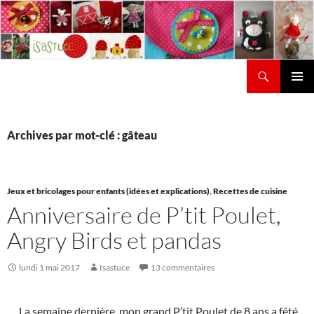
Aller
au
contenu
Recherche
Isastuce
Menu
principal
Archives par mot-clé : gâteau
Jeux et bricolages pour enfants (idées et explications)
,
Recettes de cuisine
Anniversaire de P’tit Poulet,
Angry Birds et pandas
lundi 1 mai 2017
Isastuce
13 commentaires
La semaine dernière, mon grand P’tit Poulet de 8 ans a fêté