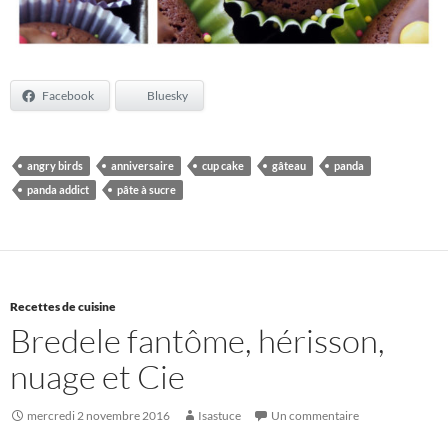
Facebook
Bluesky
angry birds
anniversaire
cup cake
gâteau
panda
panda addict
pâte à sucre
Recettes de cuisine
Bredele fantôme, hérisson,
nuage et Cie
mercredi 2 novembre 2016
Isastuce
Un commentaire