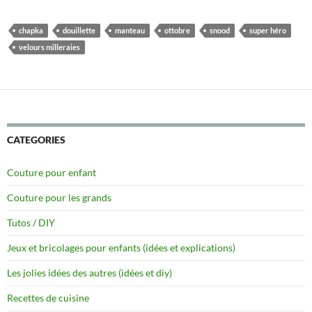
chapka
douillette
manteau
ottobre
snood
super héro
velours milleraies
CATEGORIES
Couture pour enfant
Couture pour les grands
Tutos / DIY
Jeux et bricolages pour enfants (idées et explications)
Les jolies idées des autres (idées et diy)
Recettes de cuisine