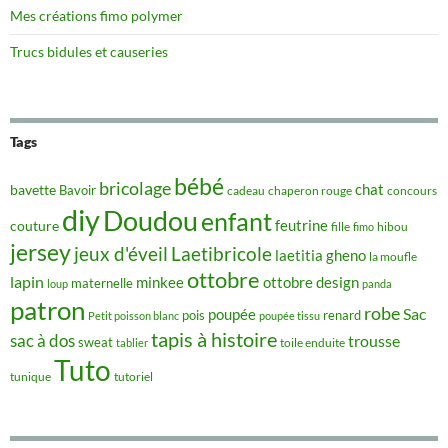
Mes créations fimo polymer
Trucs bidules et causeries
Tags
bébé
bricolage
chat
bavette
Bavoir
concours
cadeau
chaperon rouge
diy
Doudou
enfant
couture
feutrine
hibou
fille
fimo
jersey
jeux d'éveil
Laetibricole
laetitia gheno
la moufle
ottobre
lapin
minkee
ottobre design
maternelle
loup
panda
patron
robe
Sac
poupée
pois
renard
Petit poisson blanc
poupée tissu
tapis à histoire
sac à dos
trousse
sweat
tablier
toile enduite
Tuto
tunique
tutoriel