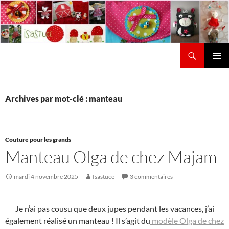
Aller
au
contenu
Recherche
Isastuce
Menu
principal
Archives par mot-clé : manteau
Couture pour les grands
Manteau Olga de chez Majam
mardi 4 novembre 2025
Isastuce
3 commentaires
Je n’ai pas cousu que deux jupes pendant les vacances, j’ai
également réalisé un manteau ! Il s’agit du
modèle Olga de chez