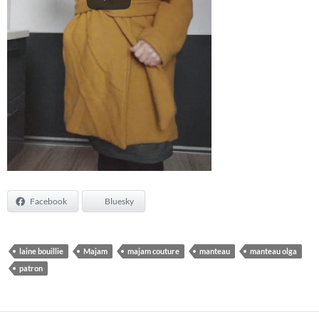
Facebook
Bluesky
laine bouillie
Majam
majam couture
manteau
manteau olga
patron