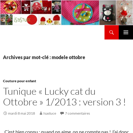
Aller
au
contenu
Recherche
Isastuce
Menu
principal
Archives par mot-clé : modele ottobre
Couture pour enfant
Tunique « Lucky cat du
Ottobre » 1/2013 : version 3 !
mardi 8 mai 2018
Isastuce
7 commentaires
C’est bien connu : quand on aime, on ne compte pas ! J’ai donc