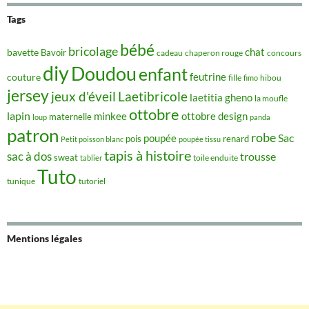
Tags
bébé
bricolage
chat
bavette
Bavoir
concours
cadeau
chaperon rouge
diy
Doudou
enfant
couture
feutrine
hibou
fille
fimo
jersey
jeux d'éveil
Laetibricole
laetitia gheno
la moufle
ottobre
lapin
minkee
ottobre design
maternelle
loup
panda
patron
robe
Sac
poupée
pois
renard
Petit poisson blanc
poupée tissu
tapis à histoire
sac à dos
trousse
sweat
tablier
toile enduite
Tuto
tunique
tutoriel
Mentions légales