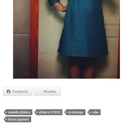
Facebook
Bluesky
modele ottobre
ottobre 5/2012
printemps
robe
tissus japonais