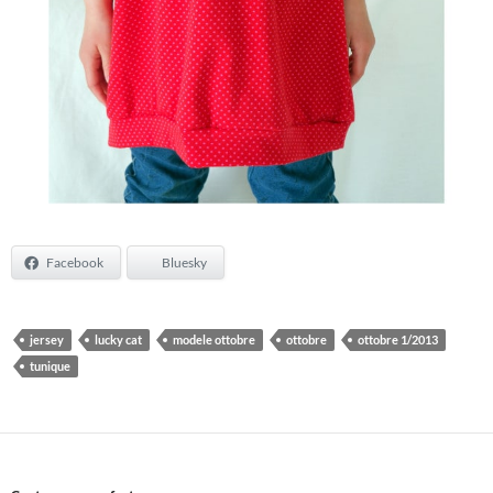
Facebook
Bluesky
jersey
lucky cat
modele ottobre
ottobre
ottobre 1/2013
tunique