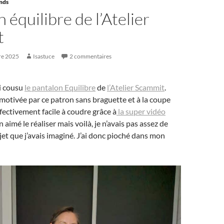
ands
 équilibre de l’Atelier
t
re 2025
Isastuce
2 commentaires
’ai cousu
le pantalon Equilibre
de
l’Atelier Scammit
.
 motivée par ce patron sans braguette et à la coupe
ffectivement facile à coudre grâce à
la super vidéo
ien aimé le réaliser mais voilà, je n’avais pas assez de
ojet que j’avais imaginé. J’ai donc pioché dans mon