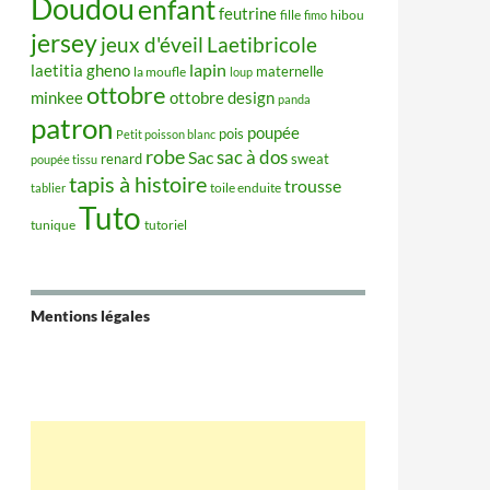
Doudou
enfant
feutrine
hibou
fille
fimo
jersey
jeux d'éveil
Laetibricole
lapin
laetitia gheno
maternelle
la moufle
loup
ottobre
minkee
ottobre design
panda
patron
poupée
pois
Petit poisson blanc
robe
sac à dos
Sac
renard
sweat
poupée tissu
tapis à histoire
trousse
tablier
toile enduite
Tuto
tunique
tutoriel
Mentions légales