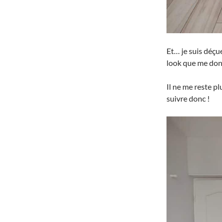
Et… je suis déçue
look que me don
Il ne me reste pl
suivre donc !