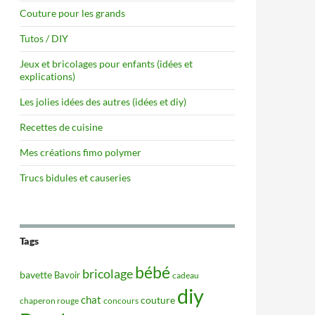
Couture pour les grands
Tutos / DIY
Jeux et bricolages pour enfants (idées et
explications)
Les jolies idées des autres (idées et diy)
Recettes de cuisine
Mes créations fimo polymer
Trucs bidules et causeries
Tags
bébé
bricolage
bavette
Bavoir
cadeau
diy
chat
couture
concours
chaperon rouge