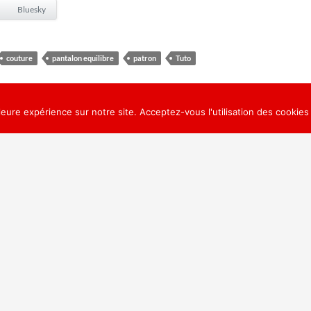
Bluesky
couture
pantalon equilibre
patron
Tuto
leure expérience sur notre site. Acceptez-vous l'utilisation des cookies