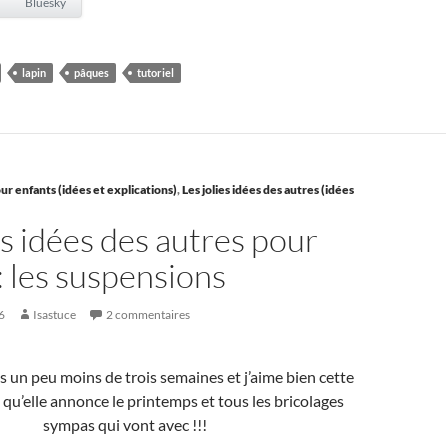
Bluesky
lapin
pâques
tutoriel
ur enfants (idées et explications)
,
Les jolies idées des autres (idées
es idées des autres pour
: les suspensions
6
Isastuce
2 commentaires
 un peu moins de trois semaines et j’aime bien cette
 qu’elle annonce le printemps et tous les bricolages
sympas qui vont avec !!!