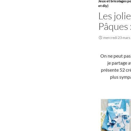
Jeux et bricolages po
et diy)
Les joli
Pâques :
mercredi 23 mars
On ne peut pas 
je partage a
présente 52 cré
plus sympa