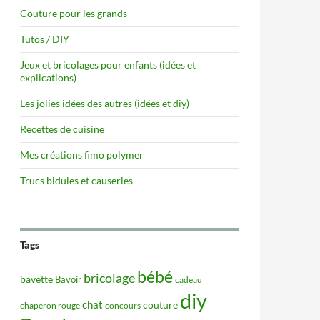
Couture pour les grands
Tutos / DIY
Jeux et bricolages pour enfants (idées et
explications)
Les jolies idées des autres (idées et diy)
Recettes de cuisine
Mes créations fimo polymer
Trucs bidules et causeries
Tags
bébé
bricolage
bavette
Bavoir
cadeau
diy
chat
couture
concours
chaperon rouge