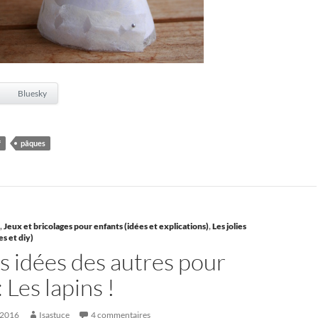
Bluesky
f
pâques
,
Jeux et bricolages pour enfants (idées et explications)
,
Les jolies
es et diy)
es idées des autres pour
 Les lapins !
 2016
Isastuce
4 commentaires