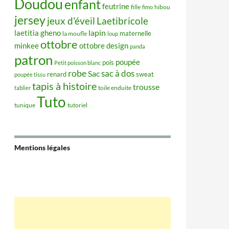
Doudou
enfant
feutrine
hibou
fille
fimo
jersey
jeux d'éveil
Laetibricole
lapin
laetitia gheno
maternelle
la moufle
loup
ottobre
minkee
ottobre design
panda
patron
poupée
pois
Petit poisson blanc
robe
sac à dos
Sac
renard
sweat
poupée tissu
tapis à histoire
trousse
tablier
toile enduite
Tuto
tunique
tutoriel
Mentions légales