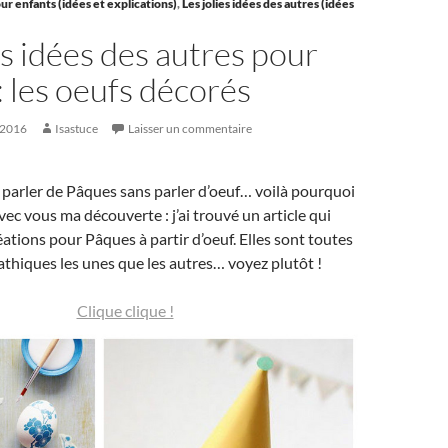
ur enfants (idées et explications)
,
Les jolies idées des autres (idées
es idées des autres pour
 les oeufs décorés
 2016
Isastuce
Laisser un commentaire
parler de Pâques sans parler d’oeuf… voilà pourquoi
vec vous ma découverte : j’ai trouvé un article qui
ations pour Pâques à partir d’oeuf. Elles sont toutes
thiques les unes que les autres… voyez plutôt !
Clique clique !