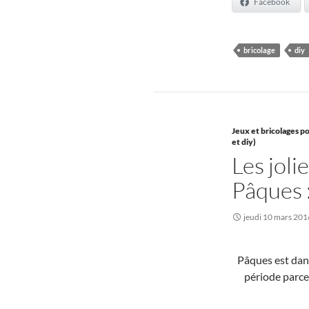
Facebook
bricolage
diy
Jeux et bricolages po
et diy)
Les joli
Pâques 
jeudi 10 mars 201
Pâques est dans
période parce