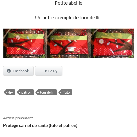
Petite abeille
Un autre exemple de tour de lit :
Facebook
Bluesky
diy
patron
tour de lit
Tuto
Navigation
Article précédent
des
Protège carnet de santé (tuto et patron)
articles