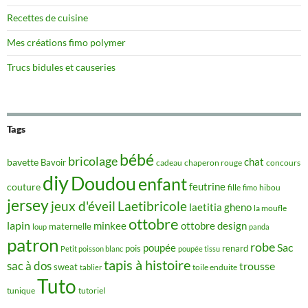
Recettes de cuisine
Mes créations fimo polymer
Trucs bidules et causeries
Tags
bébé
bricolage
chat
bavette
Bavoir
concours
cadeau
chaperon rouge
diy
Doudou
enfant
couture
feutrine
hibou
fille
fimo
jersey
jeux d'éveil
Laetibricole
laetitia gheno
la moufle
ottobre
lapin
minkee
ottobre design
maternelle
loup
panda
patron
robe
Sac
poupée
pois
renard
Petit poisson blanc
poupée tissu
tapis à histoire
sac à dos
trousse
sweat
tablier
toile enduite
Tuto
tunique
tutoriel