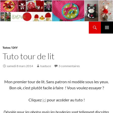
Aller
au
contenu
Recherche
Isastuce
Menu
principal
Tutos / DIY
Tuto tour de lit
samedi 8 mars 2014
Isastuce
3 commentaires
Mon premier tour de lit. Sans patron ni modèle sous les yeux.
Bon ok, c’est plutôt facile à faire ! Vous voulez essayer ?
Cliquez
ici
pour accéder au tuto !
Désolée pour les photos mais les broderies sont tellement discrètes,