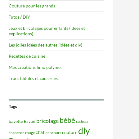
Couture pour les grands
Tutos / DIY
Jeux et bricolages pour enfants (idées et
explications)
Les jolies idées des autres (idées et diy)
Recettes de cuisine
Mes créations fimo polymer
Trucs bidules et causeries
Tags
bébé
bricolage
bavette
Bavoir
cadeau
diy
chat
couture
concours
chaperon rouge