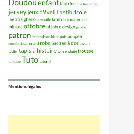
Doudou
enfant
feutrine
hibou
fille
fimo
jersey
jeux d'éveil
Laetibricole
lapin
laetitia gheno
maternelle
la moufle
loup
ottobre
minkee
ottobre design
panda
patron
poupée
pois
Petit poisson blanc
robe
sac à dos
Sac
renard
sweat
poupée tissu
tapis à histoire
trousse
tablier
toile enduite
Tuto
tunique
tutoriel
Mentions légales