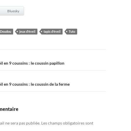
Bluesky
Doudou
jeux d'éveil
tapis d'éveil
Tuto
on
il en 9 coussins : le coussin papillon
il en 9 coussins : le coussin de la ferme
mentaire
il ne sera pas publiée.
Les champs obligatoires sont