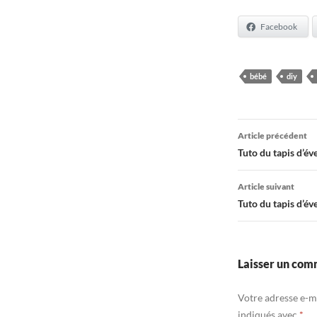
Facebook
bébé
diy
Navigati
Article précédent
des
Tuto du tapis d’éve
articles
Article suivant
Tuto du tapis d’éve
Laisser un com
Votre adresse e-ma
indiqués avec
*