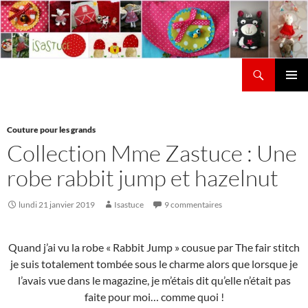
Aller
au
contenu
Recherche
Isastuce
Menu
principal
Couture pour les grands
Collection Mme Zastuce : Une
robe rabbit jump et hazelnut
lundi 21 janvier 2019
Isastuce
9 commentaires
Quand j’ai vu la robe « Rabbit Jump » cousue par The fair stitch
je suis totalement tombée sous le charme alors que lorsque je
l’avais vue dans le magazine, je m’étais dit qu’elle n’était pas
faite pour moi… comme quoi !