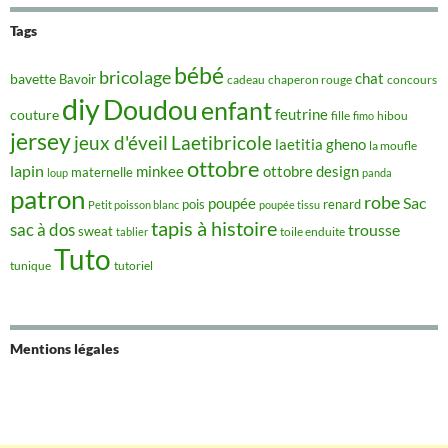
Tags
bébé
bricolage
chat
bavette
Bavoir
concours
cadeau
chaperon rouge
diy
Doudou
enfant
couture
feutrine
hibou
fille
fimo
jersey
jeux d'éveil
Laetibricole
laetitia gheno
la moufle
ottobre
lapin
minkee
ottobre design
maternelle
loup
panda
patron
robe
Sac
poupée
pois
renard
Petit poisson blanc
poupée tissu
tapis à histoire
sac à dos
trousse
sweat
tablier
toile enduite
Tuto
tunique
tutoriel
Mentions légales