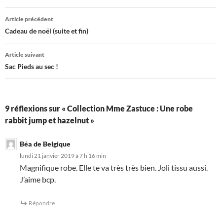
Navigation
Article précédent
des
Cadeau de noël (suite et fin)
articles
Article suivant
Sac Pieds au sec !
9 réflexions sur « Collection Mme Zastuce : Une robe
rabbit jump et hazelnut »
Béa de Belgique
lundi 21 janvier 2019 à 7 h 16 min
Magnifique robe. Elle te va très très bien. Joli tissu aussi.
J’aime bcp.
Répondre