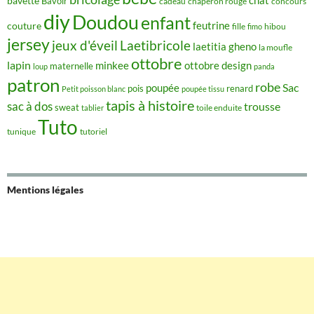
chat
bavette
Bavoir
concours
cadeau
chaperon rouge
diy
Doudou
enfant
couture
feutrine
hibou
fille
fimo
jersey
jeux d'éveil
Laetibricole
laetitia gheno
la moufle
ottobre
lapin
minkee
ottobre design
maternelle
loup
panda
patron
robe
Sac
poupée
pois
renard
Petit poisson blanc
poupée tissu
tapis à histoire
sac à dos
trousse
sweat
tablier
toile enduite
Tuto
tunique
tutoriel
Mentions légales