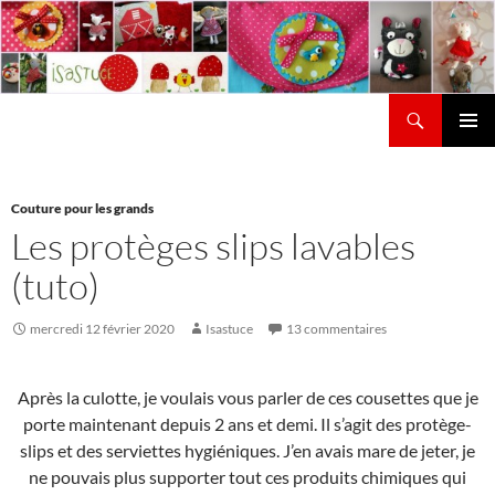
Aller
au
contenu
Recherche
Isastuce
Menu
principal
Couture pour les grands
Les protèges slips lavables
(tuto)
mercredi 12 février 2020
Isastuce
13 commentaires
Après la culotte, je voulais vous parler de ces cousettes que je
porte maintenant depuis 2 ans et demi. Il s’agit des protège-
slips et des serviettes hygiéniques. J’en avais mare de jeter, je
ne pouvais plus supporter tout ces produits chimiques qui