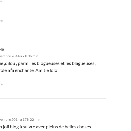
re
olo
vembre 2014 à 7 h 06 min
 ,dilou , parmi les blogueuses et les blagueuses ,
ole m’a enchanté .Amitie lolo
re
vembre 2014 à 17 h 22 min
 joli blog à suivre avec pleins de belles choses.