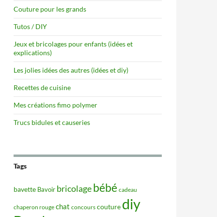
Couture pour les grands
Tutos / DIY
Jeux et bricolages pour enfants (idées et
explications)
Les jolies idées des autres (idées et diy)
Recettes de cuisine
Mes créations fimo polymer
Trucs bidules et causeries
Tags
bébé
bricolage
bavette
Bavoir
cadeau
diy
chat
couture
concours
chaperon rouge