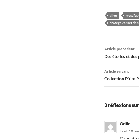
dilou
mosaïqu
protège carnet de 
Navigati
Article précédent
des
Des étoiles et des
articles
Article suivant
Collection P’tite 
3 réflexions sur
Odile
lundi 10 no
Quoi dir