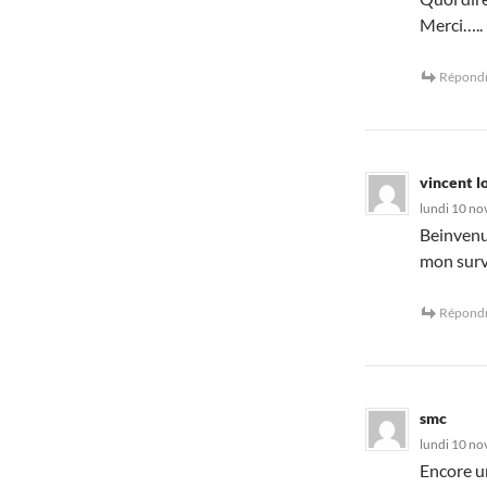
Merci…..
Répond
vincent l
lundi 10 no
Beinvenue
mon surv
Répond
smc
lundi 10 no
Encore un