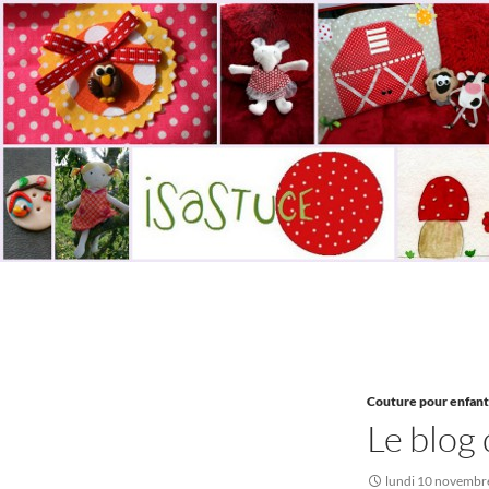
Aller
au
contenu
Recherche
Isastuce
Le blog de la couture et des loisirs
créatifs
Couture pour enfant
Le blog 
lundi 10 novembr