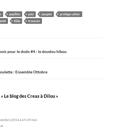
e
papillon
pois
poupée
protège cahier
santé
tilda
trousses
on
 pois pour le dodo #4 : le doudou hibou
Poulette : Ensemble Ottobre
 « Le blog des Creas à Dilou »
vembre 2014 à 6 h 49 min
e?