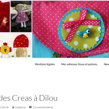
Mentions légales
Mes adresses tissus et patrons.
New
des Creas à Dilou
e 2014
Isastuce
3 commentaires