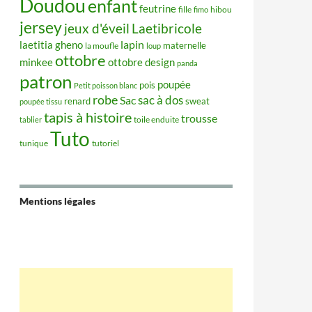
Doudou
enfant
feutrine
hibou
fille
fimo
jersey
jeux d'éveil
Laetibricole
lapin
laetitia gheno
maternelle
la moufle
loup
ottobre
minkee
ottobre design
panda
patron
poupée
pois
Petit poisson blanc
robe
sac à dos
Sac
renard
sweat
poupée tissu
tapis à histoire
trousse
tablier
toile enduite
Tuto
tunique
tutoriel
Mentions légales