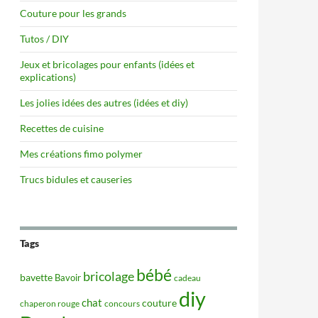
Couture pour les grands
Tutos / DIY
Jeux et bricolages pour enfants (idées et
explications)
Les jolies idées des autres (idées et diy)
Recettes de cuisine
Mes créations fimo polymer
Trucs bidules et causeries
Tags
bébé
bricolage
bavette
Bavoir
cadeau
diy
chat
couture
concours
chaperon rouge