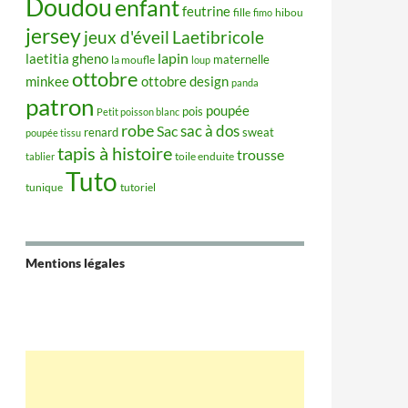
Doudou
enfant
feutrine
hibou
fille
fimo
jersey
jeux d'éveil
Laetibricole
lapin
laetitia gheno
maternelle
la moufle
loup
ottobre
minkee
ottobre design
panda
patron
poupée
pois
Petit poisson blanc
robe
sac à dos
Sac
renard
sweat
poupée tissu
tapis à histoire
trousse
tablier
toile enduite
Tuto
tunique
tutoriel
Mentions légales