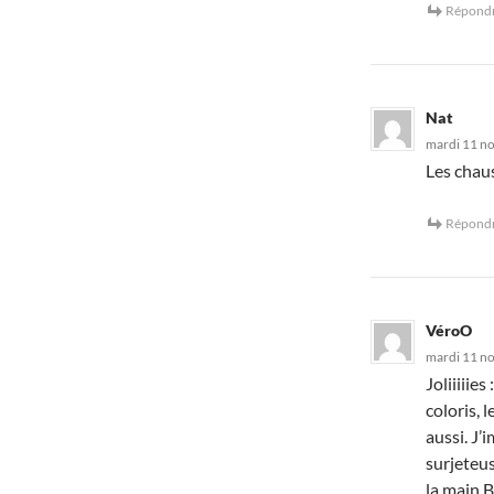
Répond
Nat
mardi 11 n
Les chaus
Répond
VéroO
mardi 11 n
Joliiiiie
coloris, 
aussi. J’
surjeteus
la main.