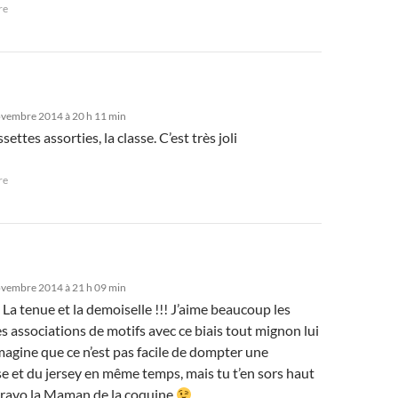
re
ovembre 2014 à 20 h 11 min
settes assorties, la classe. C’est très joli
re
ovembre 2014 à 21 h 09 min
s : La tenue et la demoiselle !!! J’aime beaucoup les
les associations de motifs avec ce biais tout mignon lui
imagine que ce n’est pas facile de dompter une
e et du jersey en même temps, mais tu t’en sors haut
Bravo la Maman de la coquine