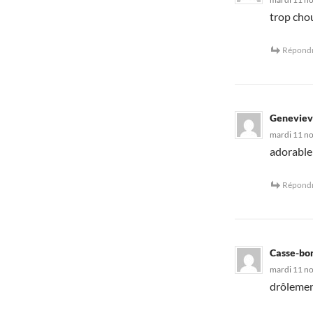
trop chou
Répond
Genevie
mardi 11 n
adorable
Répond
Casse-bo
mardi 11 n
drôlemen