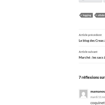
legging
ottob
Navigati
Article précédent
des
Le blog des Creas 
articles
Article suivant
Marché : les sacs 
7 réflexions su
mamanou
mardi 11 no
coquinett