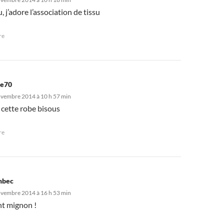
, j’adore l’association de tissu
re
ve70
ovembre 2014 à 10 h 57 min
 cette robe bisous
re
nbec
ovembre 2014 à 16 h 53 min
t mignon !