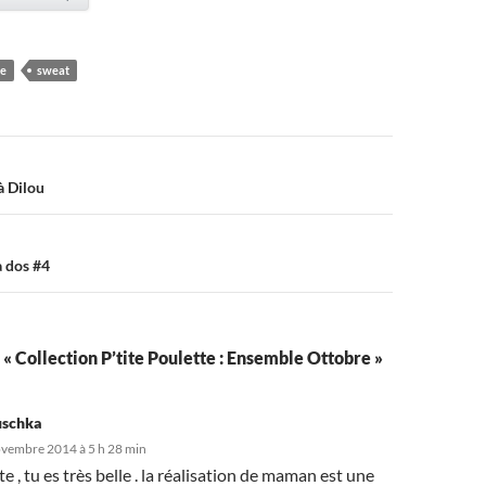
re
sweat
on
à Dilou
à dos #4
r « Collection P’tite Poulette : Ensemble Ottobre »
schka
vembre 2014 à 5 h 28 min
e , tu es très belle . la réalisation de maman est une