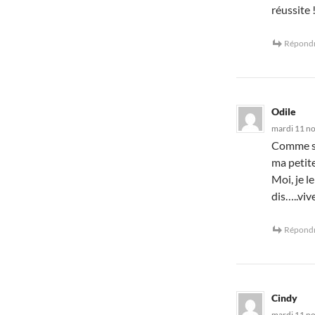
réussite 
Répond
Odile
mardi 11 no
Comme si 
ma petit
Moi, je l
dis…..viv
Répond
Cindy
mardi 11 n