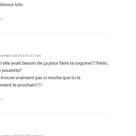
!bisous lolo
re
vembre 2014 à 6 h 11 min
elle avait besoin de ça pour faire la coquine!!!!Hein,
e poulette?
e trouve vraiment pas si moche que tu le
ement le prochain!!!!
re
ovembre 2014 à 10 h 18 min