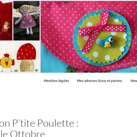
Mentions légales
Mes adresses tissus et patrons.
New
on P’tite Poulette :
le Ottobre