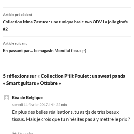
Navigation
Article précédent
des
Collection Mme Zastuce : une tunique basic two ODV La jolie girafe
#2
articles
Article suivant
En passant par… le magasin Mondial tissus ;-)
5 réflexions sur « Collection P’tit Poulet : un sweat panda
« Smart guitars » Ottobre »
Béa de Belgique
samedi 11 février 2017 à 4 h 22 min
En plus des belles réalisations, tu as tjs de très beaux
tissus. Mais je crois que tu n’hésites pas à y mettre le prix ?
Répondre