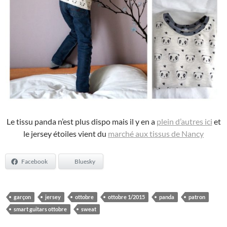
Le tissu panda n’est plus dispo mais il y en a
plein d’autres ici
et
le jersey étoiles vient du
marché aux tissus de Nancy
Facebook
Bluesky
garçon
jersey
ottobre
ottobre 1/2015
panda
patron
smart guitars ottobre
sweat