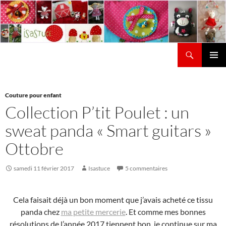
Aller
au
contenu
Recherche
Isastuce
Menu
principal
Couture pour enfant
Collection P’tit Poulet : un
sweat panda « Smart guitars »
Ottobre
samedi 11 février 2017
Isastuce
5 commentaires
Cela faisait déjà un bon moment que j’avais acheté ce tissu
panda chez
ma petite mercerie
. Et comme mes bonnes
résolutions de l’année 2017 tiennent bon, je continue sur ma