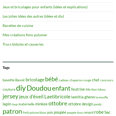
Jeux et bricolages pour enfants (idées et explications)
Les jolies idées des autres (idées et diy)
Recettes de cuisine
Mes créations fimo polymer
Trucs bidules et causeries
Tags
bébé
bricolage
chat
bavette
Bavoir
concours
cadeau
chaperon rouge
diy
Doudou
enfant
couture
feutrine
hibou
fille
fimo
jersey
jeux d'éveil
Laetibricole
laetitia gheno
la moufle
ottobre
lapin
minkee
ottobre design
maternelle
loup
panda
patron
robe
Sac
poupée
pois
renard
Petit poisson blanc
poupée tissu