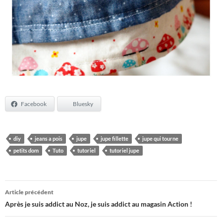
Facebook
Bluesky
diy
jeans a pois
jupe
jupe fillette
jupe qui tourne
petits dom
Tuto
tutoriel
tutoriel jupe
Navigation
Article précédent
des
Après je suis addict au Noz, je suis addict au magasin Action !