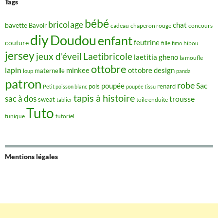
Tags
bébé
bricolage
chat
bavette
Bavoir
concours
cadeau
chaperon rouge
diy
Doudou
enfant
couture
feutrine
hibou
fille
fimo
jersey
jeux d'éveil
Laetibricole
laetitia gheno
la moufle
ottobre
lapin
minkee
ottobre design
maternelle
loup
panda
patron
robe
Sac
poupée
pois
renard
Petit poisson blanc
poupée tissu
tapis à histoire
sac à dos
trousse
sweat
tablier
toile enduite
Tuto
tunique
tutoriel
Mentions légales