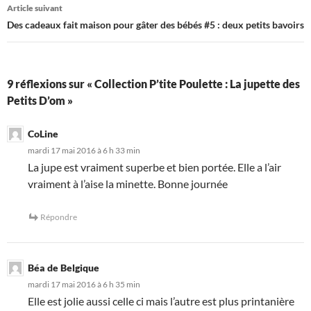
articles
Article suivant
Des cadeaux fait maison pour gâter des bébés #5 : deux petits bavoirs
9 réflexions sur « Collection P’tite Poulette : La jupette des
Petits D’om »
CoLine
mardi 17 mai 2016 à 6 h 33 min
La jupe est vraiment superbe et bien portée. Elle a l’air
vraiment à l’aise la minette. Bonne journée
Répondre
Béa de Belgique
mardi 17 mai 2016 à 6 h 35 min
Elle est jolie aussi celle ci mais l’autre est plus printanière