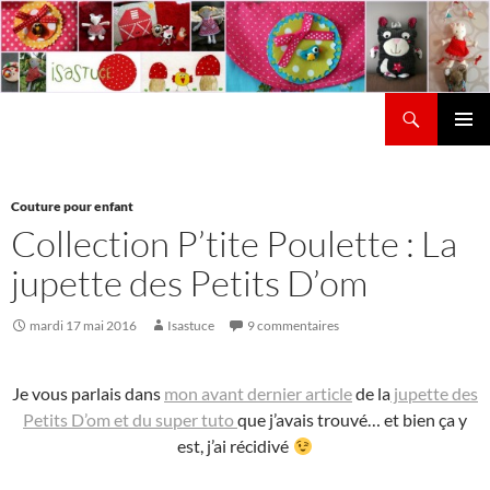
Aller
au
contenu
Recherche
Isastuce
Menu
principal
Couture pour enfant
Collection P’tite Poulette : La
jupette des Petits D’om
mardi 17 mai 2016
Isastuce
9 commentaires
Je vous parlais dans
mon avant dernier article
de la
jupette des
Petits D’om et du super tuto
que j’avais trouvé… et bien ça y
est, j’ai récidivé