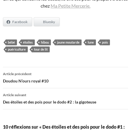
chez
Ma Petite Mercerie.
Facebook
Bluesky
bébé
étoiles
hibou
jaune moutarde
lune
pois
puériculture
tour de lit
Navigation
Article précédent
des
Doudou N’ours royal #10
articles
Article suivant
Des étoiles et des pois pour le dodo #2 : la gigoteuse
10 réflexions sur « Des étoiles et des pois pour le dodo #1 :