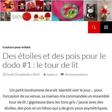
Aller
au
contenu
Recherche
Isastuce
Menu
principal
Couture pour enfant
Des étoiles et des pois pour le
dodo #1 : le tour de lit
lundi 22 septembre 2014
Isastuce
10 commentaires
Un petit bonhomme devrait bientôt voir le jour… pour
l’occasion de sa venue, sa maman m’a commandée un ensemble
tour de lit / gigoteuse dans les tons gris / jaune avec des
étoiles, des pois et un hibou qui a de gros yeux asymétriques.