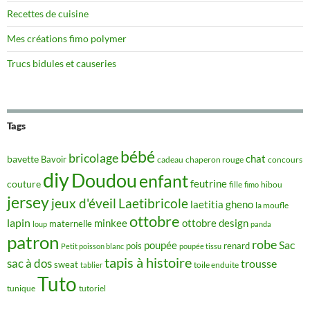
Recettes de cuisine
Mes créations fimo polymer
Trucs bidules et causeries
Tags
bébé
bricolage
chat
bavette
Bavoir
concours
cadeau
chaperon rouge
diy
Doudou
enfant
couture
feutrine
hibou
fille
fimo
jersey
jeux d'éveil
Laetibricole
laetitia gheno
la moufle
ottobre
lapin
minkee
ottobre design
maternelle
loup
panda
patron
robe
Sac
poupée
pois
renard
Petit poisson blanc
poupée tissu
tapis à histoire
sac à dos
trousse
sweat
tablier
toile enduite
Tuto
tunique
tutoriel