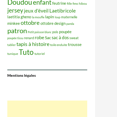
Doudou
enfant
feutrine
hibou
fille
fimo
jersey
jeux d'éveil
Laetibricole
lapin
laetitia gheno
maternelle
la moufle
loup
ottobre
minkee
ottobre design
panda
patron
poupée
pois
Petit poisson blanc
robe
sac à dos
Sac
renard
sweat
poupée tissu
tapis à histoire
trousse
tablier
toile enduite
Tuto
tunique
tutoriel
Mentions légales