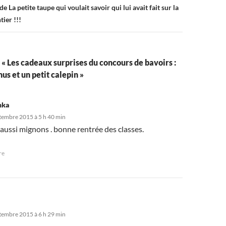
 de La petite taupe qui voulait savoir qui lui avait fait sur la
tier !!!
r « Les cadeaux surprises du concours de bavoirs :
us et un petit calepin »
hka
tembre 2015 à 5 h 40 min
aussi mignons . bonne rentrée des classes.
re
tembre 2015 à 6 h 29 min