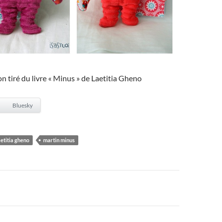
n tiré du livre « Minus » de Laetitia Gheno
Bluesky
aetitia gheno
martin minus
on