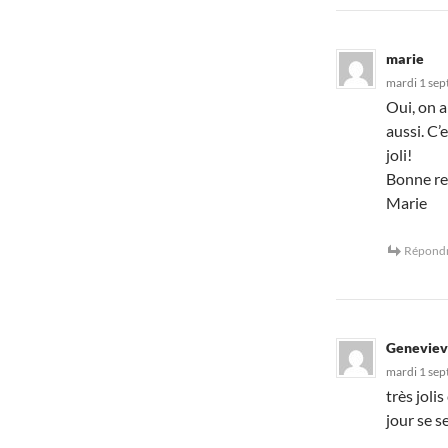
marie
mardi 1 sep
Oui, on a
aussi. C’
joli!
Bonne re
Marie
Répond
Genevie
mardi 1 sep
très joli
jour se 