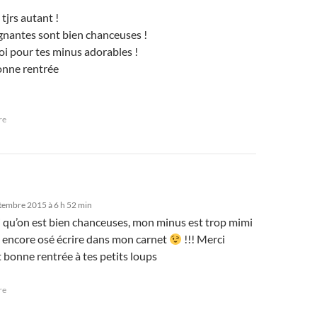
 tjrs autant !
agnantes sont bien chanceuses !
oi pour tes minus adorables !
bonne rentrée
re
tembre 2015 à 6 h 52 min
i qu’on est bien chanceuses, mon minus est trop mimi
as encore osé écrire dans mon carnet
!!! Merci
 bonne rentrée à tes petits loups
re