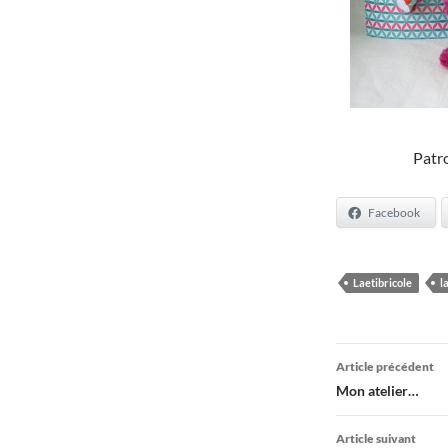
Patro
Facebook
Laetibricole
l
Navigati
Article précédent
des
Mon atelier…
articles
Article suivant