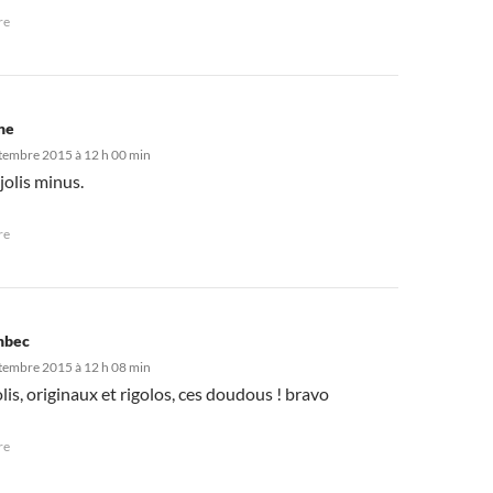
re
ine
tembre 2015 à 12 h 00 min
 jolis minus.
re
nbec
tembre 2015 à 12 h 08 min
jolis, originaux et rigolos, ces doudous ! bravo
re