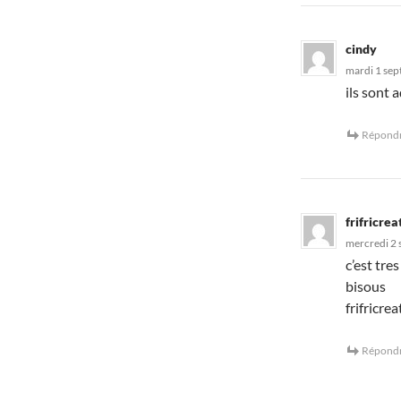
cindy
mardi 1 sep
ils sont 
Répond
frifricrea
mercredi 2 
c’est tre
bisous
frifricrea
Répond