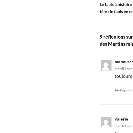
Le tapis à histoire
tête : le tapis en en
9 réflexions su
des Martins min
manousc
mardi 1 sep
toujours 
Répond
valerie
mardi 1 sep