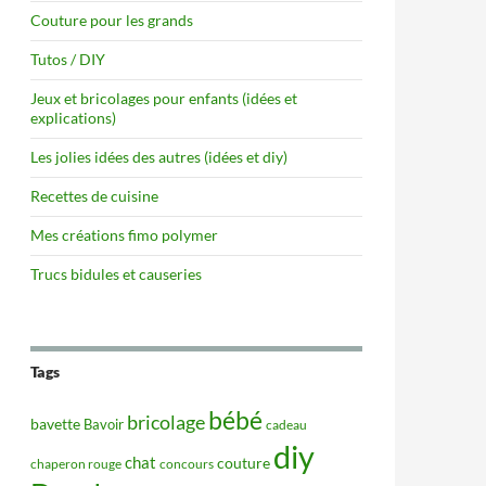
Couture pour les grands
Tutos / DIY
Jeux et bricolages pour enfants (idées et
explications)
Les jolies idées des autres (idées et diy)
Recettes de cuisine
Mes créations fimo polymer
Trucs bidules et causeries
Tags
bébé
bricolage
bavette
Bavoir
cadeau
diy
chat
couture
concours
chaperon rouge