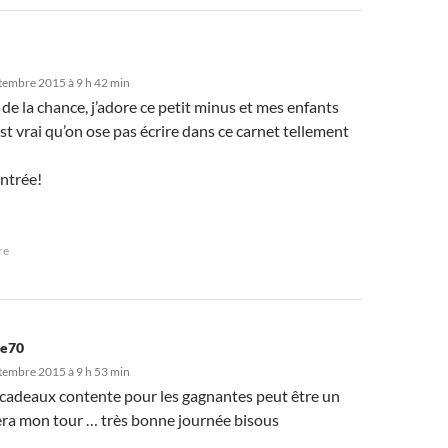
tembre 2015 à 9 h 42 min
 de la chance, j’adore ce petit minus et mes enfants
est vrai qu’on ose pas écrire dans ce carnet tellement
ntrée!
re
ve70
tembre 2015 à 9 h 53 min
s cadeaux contente pour les gagnantes peut être un
sera mon tour … très bonne journée bisous