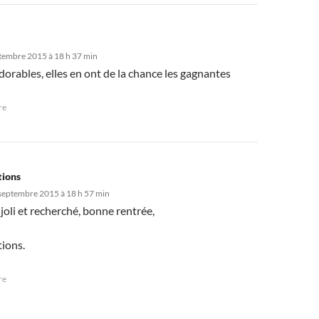
tembre 2015 à 18 h 37 min
adorables, elles en ont de la chance les gagnantes
re
tions
septembre 2015 à 18 h 57 min
s joli et recherché, bonne rentrée,
tions.
re