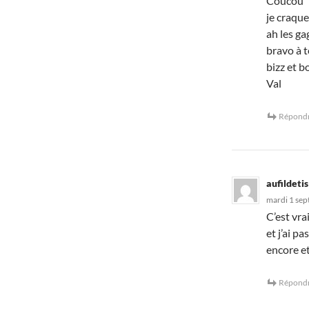
Coucou
je craque
ah les g
bravo à t
bizz et 
Val
Répond
aufildetis
mardi 1 sep
C’est vra
et j’ai p
encore et
Répond