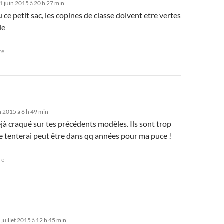
 juin 2015 à 20 h 27 min
 ce petit sac, les copines de classe doivent etre vertes
ie
re
n 2015 à 6 h 49 min
éjà craqué sur tes précédents modèles. Ils sont trop
e tenterai peut être dans qq années pour ma puce !
re
juillet 2015 à 12 h 45 min