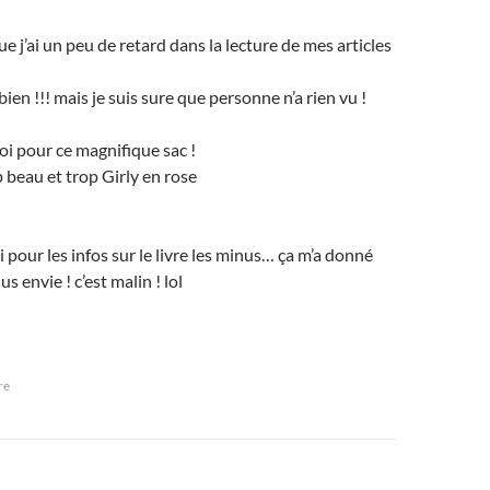
que j’ai un peu de retard dans la lecture de mes articles
 bien !!! mais je suis sure que personne n’a rien vu !
oi pour ce magnifique sac !
op beau et trop Girly en rose
i pour les infos sur le livre les minus… ça m’a donné
s envie ! c’est malin ! lol
re