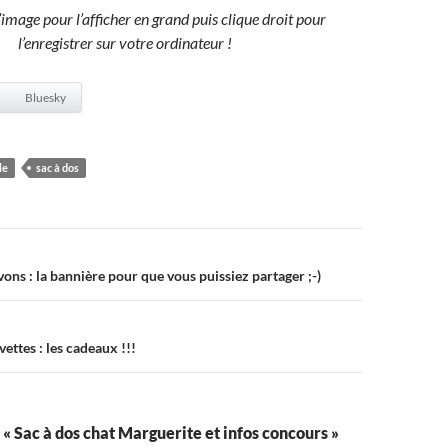
l’image pour l’afficher en grand puis clique droit pour
l’enregistrer sur votre ordinateur !
Bluesky
le
sac à dos
on
ns : la bannière pour que vous puissiez partager ;-)
ettes : les cadeaux !!!
r « Sac à dos chat Marguerite et infos concours »