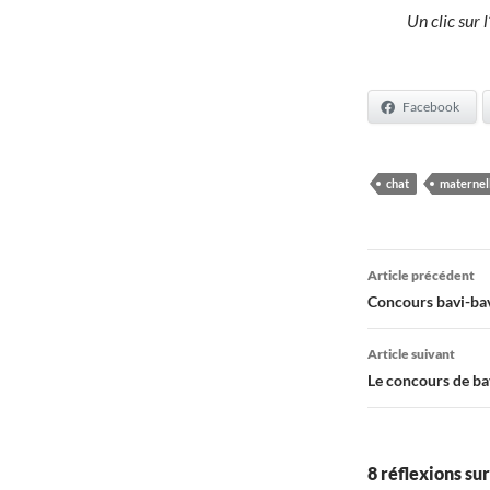
Un clic sur 
Facebook
chat
maternel
Navigati
Article précédent
des
Concours bavi-bavo
articles
Article suivant
Le concours de bav
8 réflexions su