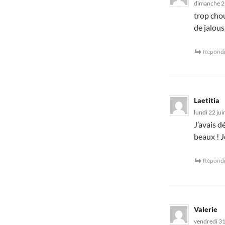
dimanche 21
trop chou
de jalous
Répond
Laetitia
lundi 22 jui
J’avais d
beaux ! J
Répond
Valerie
vendredi 31 