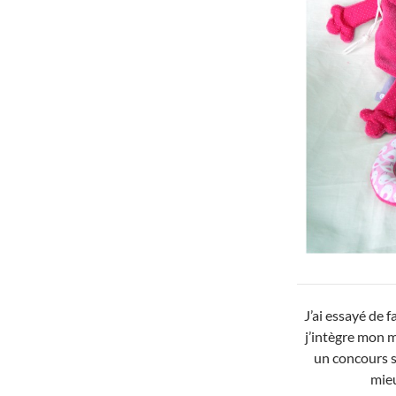
J’ai essayé de 
j’intègre mon m
un concours s
mieu