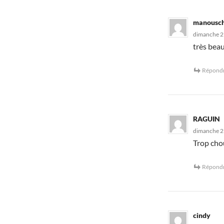
manousc
dimanche 21
très beau
Répond
RAGUIN
dimanche 21
Trop chou
Répond
cindy