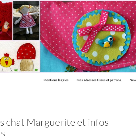
Mentions légales
Mes adresses tissus et patrons.
New
s chat Marguerite et infos
rs