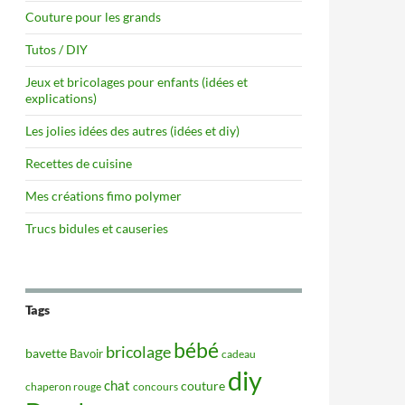
Couture pour les grands
Tutos / DIY
Jeux et bricolages pour enfants (idées et
explications)
Les jolies idées des autres (idées et diy)
Recettes de cuisine
Mes créations fimo polymer
Trucs bidules et causeries
Tags
bébé
bricolage
bavette
Bavoir
cadeau
diy
chat
couture
concours
chaperon rouge