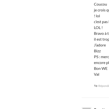
Coucou
je crois 
! lol
c’est pas
LOL !
Bravo à t
il est tr
J’adore
Bizz
PS : merc
encore plu
Bon WE
Val
Répond