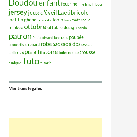
Doudou
enfant
feutrine
hibou
fille
fimo
jersey
jeux d'éveil
Laetibricole
lapin
laetitia gheno
maternelle
la moufle
loup
ottobre
minkee
ottobre design
panda
patron
poupée
pois
Petit poisson blanc
robe
sac à dos
Sac
renard
sweat
poupée tissu
tapis à histoire
trousse
tablier
toile enduite
Tuto
tunique
tutoriel
Mentions légales