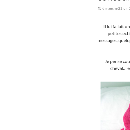
dimanche 21 juin
Il lui fallait
petite sect
messages, quelq
Je pense cou
cheval… e