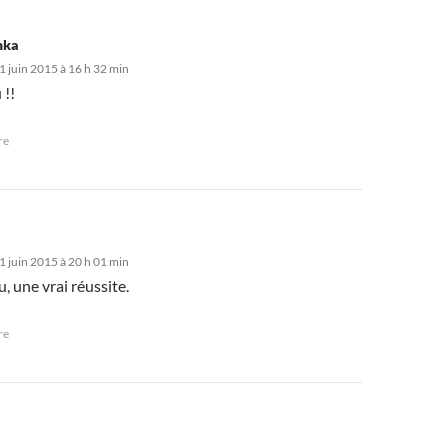
hka
 juin 2015 à 16 h 32 min
 !!
re
 juin 2015 à 20 h 01 min
, une vrai réussite.
re