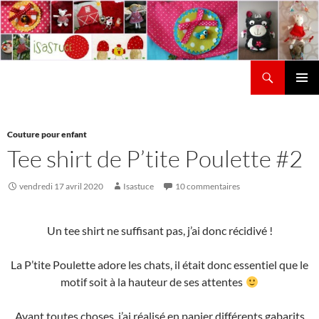
Aller
au
contenu
Recherche
Isastuce
Menu
principal
Couture pour enfant
Tee shirt de P’tite Poulette #2
vendredi 17 avril 2020
Isastuce
10 commentaires
Un tee shirt ne suffisant pas, j’ai donc récidivé !
La P’tite Poulette adore les chats, il était donc essentiel que le
motif soit à la hauteur de ses attentes
Avant toutes choses, j’ai réalisé en papier différents gabarits