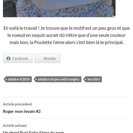
Et voilà le travail ! Je trouve que le motif est un peu gros et que
le noeud en sequin aurait dû n’être que d’une seule couleur
mais bon, la Poulette l’aime alors c’est bien là le principal.
Facebook
Bluesky
ottobre 4/2014
ottobre stripes and triangles
tee shirt
Navigation
Article précédent
des
Roger mon levain #2
articles
Article suivant
Un short Purl Soho 5ème du nom