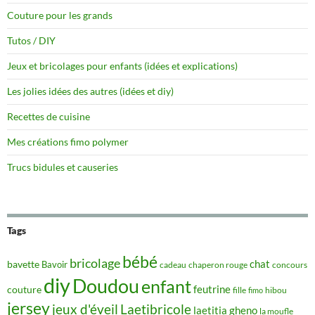
Couture pour les grands
Tutos / DIY
Jeux et bricolages pour enfants (idées et explications)
Les jolies idées des autres (idées et diy)
Recettes de cuisine
Mes créations fimo polymer
Trucs bidules et causeries
Tags
bébé
bricolage
chat
bavette
Bavoir
concours
cadeau
chaperon rouge
diy
Doudou
enfant
couture
feutrine
hibou
fille
fimo
jersey
jeux d'éveil
Laetibricole
laetitia gheno
la moufle