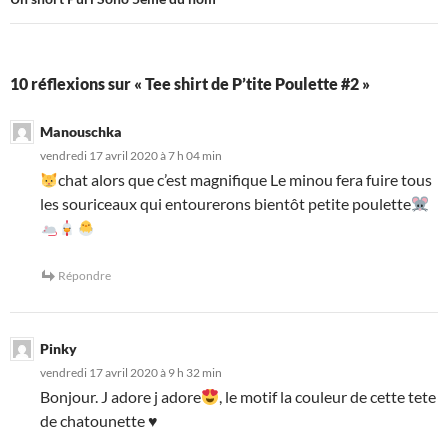
10 réflexions sur « Tee shirt de P’tite Poulette #2 »
Manouschka
vendredi 17 avril 2020 à 7 h 04 min
chat alors que c’est magnifique Le minou fera fuire tous
les souriceaux qui entourerons bientôt petite poulette
Répondre
Pinky
vendredi 17 avril 2020 à 9 h 32 min
Bonjour. J adore j adore
, le motif la couleur de cette tete
de chatounette
♥️