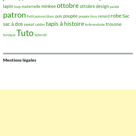
ottobre
lapin
minkee
ottobre design
maternelle
loup
panda
patron
robe
Sac
poupée
pois
renard
Petit poisson blanc
poupée tissu
tapis à histoire
sac à dos
trousse
sweat
tablier
toile enduite
Tuto
tunique
tutoriel
Mentions légales