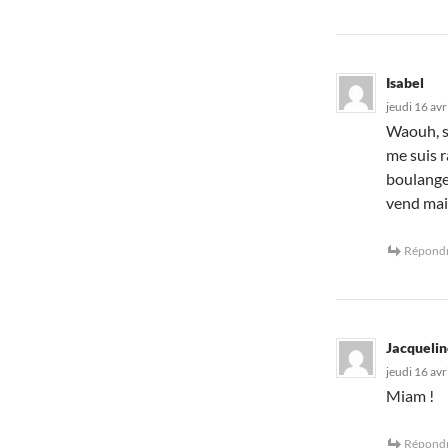
Isabel
jeudi 16 avr
Waouh, su
me suis r
boulanger
vend main
Répond
Jacquelin
jeudi 16 avr
Miam !
Répond