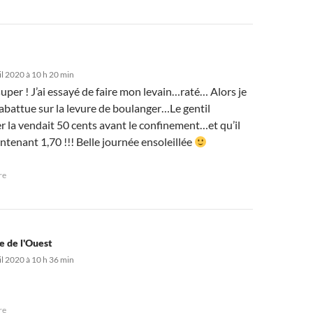
il 2020 à 10 h 20 min
per ! J’ai essayé de faire mon levain…raté… Alors je
abattue sur la levure de boulanger…Le gentil
 la vendait 50 cents avant le confinement…et qu’il
tenant 1,70 !!! Belle journée ensoleillée
re
e de l'Ouest
il 2020 à 10 h 36 min
re