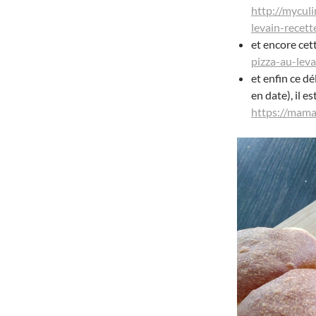
http://mycul
levain-recett
et encore cett
pizza-au-leva
et enfin ce d
en date), il e
https://mam