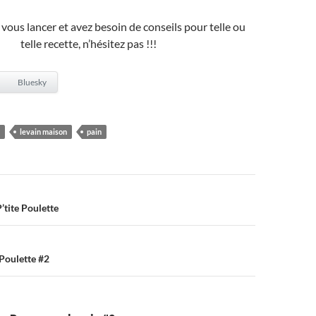
 vous lancer et avez besoin de conseils pour telle ou
telle recette, n’hésitez pas !!!
Bluesky
levain maison
pain
on
P’tite Poulette
 Poulette #2