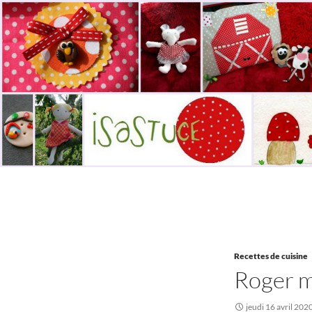
Aller
au
contenu
Recherche
Isastuce
Le blog de la couture et des loisirs
créatifs
Recettes de cuisine
Roger m
jeudi 16 avril 202