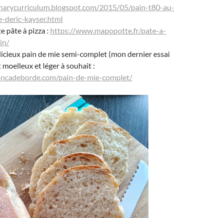
inarycurriculum.blogspot.com/2015/05/pain-t80-au-
e-deric-kayser.html
e pâte à pizza :
https://www.mapopotte.fr/pate-a-
in/
élicieux pain de mie semi-complet (mon dernier essai
st moelleux et léger à souhait :
ancadeborde.com/pain-de-mie-complet/