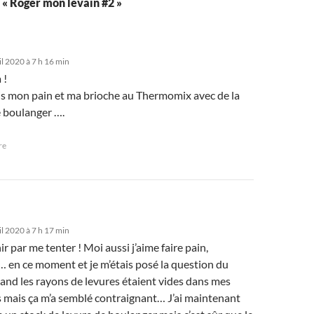
r « Roger mon levain #2 »
il 2020 à 7 h 16 min
 !
ais mon pain et ma brioche au Thermomix avec de la
e boulanger ….
re
il 2020 à 7 h 17 min
nir par me tenter ! Moi aussi j’aime faire pain,
… en ce moment et je m’étais posé la question du
and les rayons de levures étaient vides dans mes
 mais ça m’a semblé contraignant… J’ai maintenant