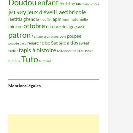
Doudou
enfant
feutrine
hibou
fille
fimo
jersey
jeux d'éveil
Laetibricole
lapin
laetitia gheno
maternelle
la moufle
loup
ottobre
minkee
ottobre design
panda
patron
poupée
pois
Petit poisson blanc
robe
sac à dos
Sac
renard
sweat
poupée tissu
tapis à histoire
trousse
tablier
toile enduite
Tuto
tunique
tutoriel
Mentions légales