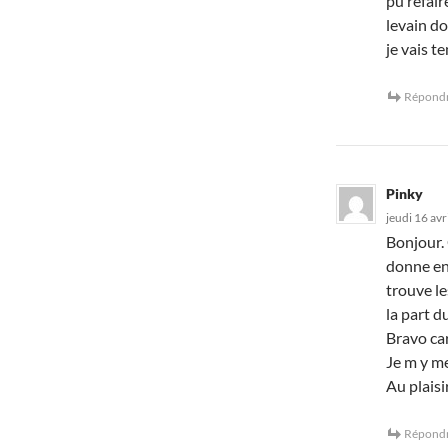
pu refair
levain do
je vais t
Répond
Pinky
jeudi 16 avr
Bonjour. 
donne env
trouve le
la part du
Bravo car
Je m y me
Au plaisi
Répond