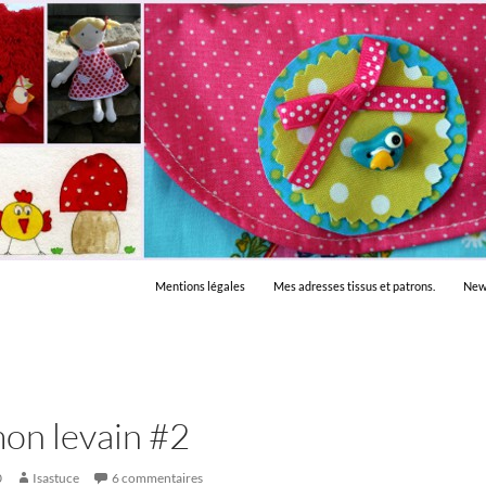
Mentions légales
Mes adresses tissus et patrons.
New
on levain #2
0
Isastuce
6 commentaires