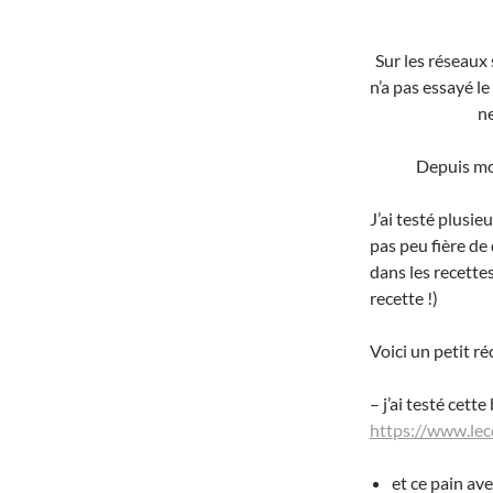
Sur les réseaux
n’a pas essayé le
ne
Depuis mon
J’ai testé plusie
pas peu fière de 
dans les recettes
recette !)
Voici un petit réc
– j’ai testé cett
https://www.le
et ce pain avec