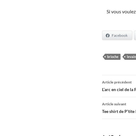
Si vous voulez
Facebook
brioche
levain
Navigati
Article précédent
des
L’arc en ciel de la 
articles
Article suivant
Tee shirt de P’tite