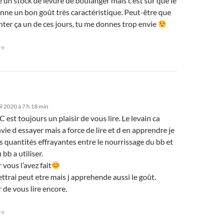
e un stock de levure de boulanger mais c’est sûr que le
nne un bon goût très caractéristique. Peut-être que
enter ça un de ces jours, tu me donnes trop envie
re
il 2020 à 7 h 18 min
C est toujours un plaisir de vous lire. Le levain ca
ie d essayer mais a force de lire et d en apprendre je
s quantités effrayantes entre le nourrissage du bb et
 bb a utiliser.
 vous l’avez fait
ttrai peut etre mais j apprehende aussi le goût.
r de vous lire encore.
re