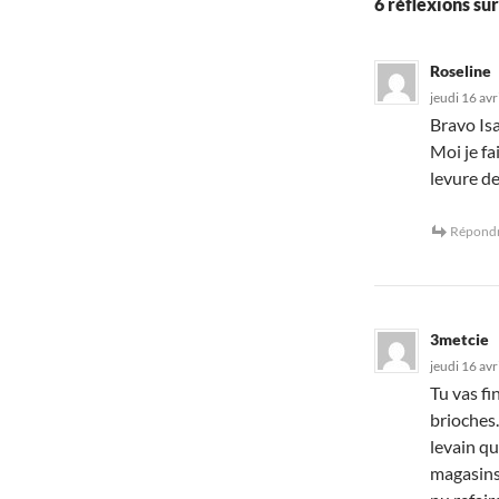
6 réflexions su
Roseline
jeudi 16 avr
Bravo Isa
Moi je f
levure d
Répond
3metcie
jeudi 16 avr
Tu vas fi
brioches
levain qu
magasins