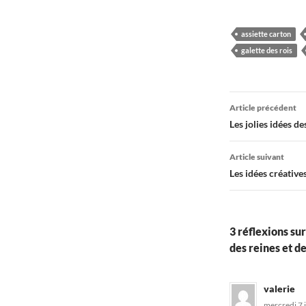
assiette carton
galette des rois
Navigati
Article précédent
des
Les jolies idées d
articles
Article suivant
Les idées créativ
3 réflexions su
des reines et des
valerie
mercredi 7 