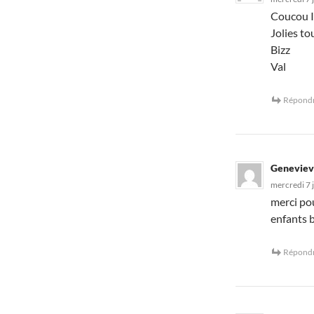
Coucou I
Jolies to
Bizz
Val
Répond
Genevie
mercredi 7 
merci po
enfants 
Répond