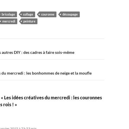
bricolage
collage
couronne
découpage
mercredi
peinture
on
es autres DIY : des cadres à faire sois-même
es du mercredi : les bonhommes de neige et la moufle
r « Les idées créatives du mercredi : les couronnes
 rois ! »
janvier 2015 à 7 h 53 min