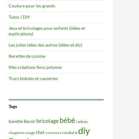
Couture pour les grands
Tutos / DIY
Jeux et bricolages pour enfants (idées et
explications)
Les jolies idées des autres (idées et diy)
Recettes de cuisine
Mes créations fimo polymer
Trucs bidules et causeries
Tags
bébé
bricolage
bavette
Bavoir
cadeau
diy
chat
couture
concours
chaperon rouge