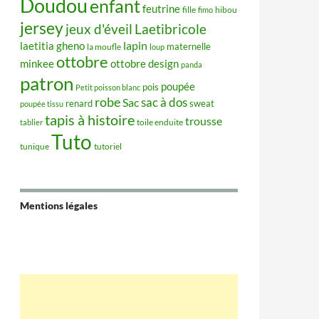
Doudou
enfant
feutrine
hibou
fille
fimo
jersey
jeux d'éveil
Laetibricole
lapin
laetitia gheno
maternelle
la moufle
loup
ottobre
minkee
ottobre design
panda
patron
poupée
pois
Petit poisson blanc
robe
sac à dos
Sac
renard
sweat
poupée tissu
tapis à histoire
trousse
tablier
toile enduite
Tuto
tunique
tutoriel
Mentions légales