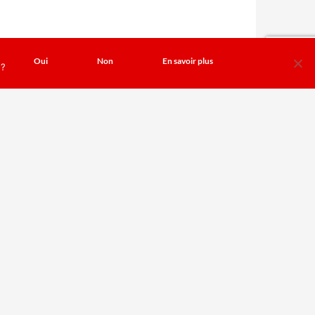
Oui
Non
En savoir plus
 ?