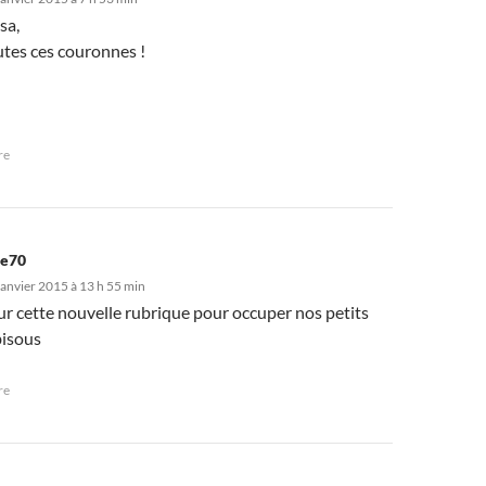
sa,
utes ces couronnes !
re
ve70
janvier 2015 à 13 h 55 min
ur cette nouvelle rubrique pour occuper nos petits
bisous
re