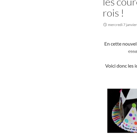
les cour
rois !
mercredi 7 janvie
En cette nouvel
essa
Voici donc les 