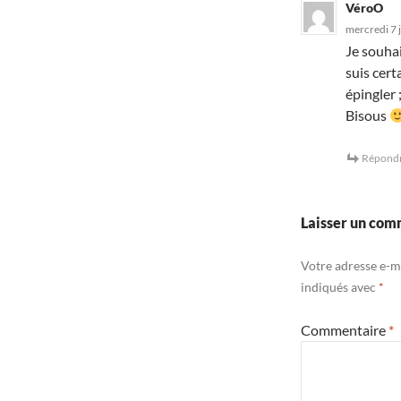
VéroO
mercredi 7 
Je souhai
suis certa
épingler ;
Bisous
Répond
Laisser un com
Votre adresse e-ma
indiqués avec
*
Commentaire
*