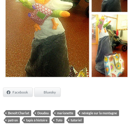
Facebook
Bluesky
Benoît Charlat
Doudou
marionette
nénègle sur la montagne
patron
tapis à histoire
Tuto
tutoriel