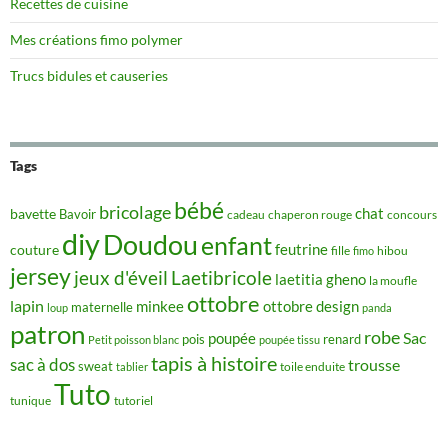
Recettes de cuisine
Mes créations fimo polymer
Trucs bidules et causeries
Tags
bébé
bricolage
chat
bavette
Bavoir
concours
cadeau
chaperon rouge
diy
Doudou
enfant
couture
feutrine
hibou
fille
fimo
jersey
jeux d'éveil
Laetibricole
laetitia gheno
la moufle
ottobre
lapin
minkee
ottobre design
maternelle
loup
panda
patron
robe
Sac
poupée
pois
renard
Petit poisson blanc
poupée tissu
tapis à histoire
sac à dos
trousse
sweat
tablier
toile enduite
Tuto
tunique
tutoriel