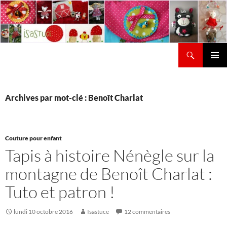
Aller
au
contenu
Recherche
Isastuce
Menu
principal
Archives par mot-clé : Benoît Charlat
Couture pour enfant
Tapis à histoire Nénègle sur la
montagne de Benoît Charlat :
Tuto et patron !
lundi 10 octobre 2016
Isastuce
12 commentaires