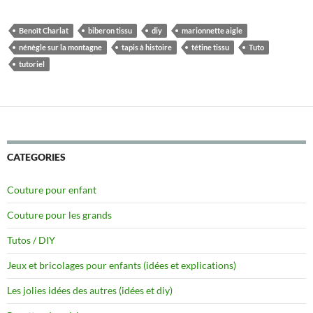
Benoît Charlat
biberon tissu
diy
marionnette aigle
nénègle sur la montagne
tapis à histoire
tétine tissu
Tuto
tutoriel
CATEGORIES
Couture pour enfant
Couture pour les grands
Tutos / DIY
Jeux et bricolages pour enfants (idées et explications)
Les jolies idées des autres (idées et diy)