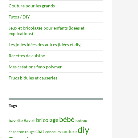
Couture pour les grands
Tutos / DIY
Jeux et bricolages pour enfants (idées et
explications)
Les jolies idées des autres (idées et diy)
Recettes de cuisine
Mes créations fimo polymer
Trucs bidules et causeries
Tags
bébé
bricolage
bavette
Bavoir
cadeau
diy
chat
couture
concours
chaperon rouge