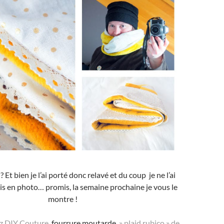
 ? Et bien je l’ai porté donc relavé et du coup je ne l’ai
is en photo… promis, la semaine prochaine je vous le
montre !
z DIY Couture
, fourrure moutarde
» plaid rubico » de