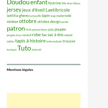
Doudou
enfant
feutrine
hibou
fille
fimo
jersey
jeux d'éveil
Laetibricole
lapin
laetitia gheno
maternelle
la moufle
loup
ottobre
minkee
ottobre design
panda
patron
poupée
pois
Petit poisson blanc
robe
sac à dos
Sac
renard
sweat
poupée tissu
tapis à histoire
trousse
tablier
toile enduite
Tuto
tunique
tutoriel
Mentions légales