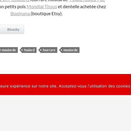
on petits pois
Mondial Tissus
et dentelle achetée chez
Boqinana
(boutique Etsy).
Bluesky
r moutarde
foulard
fourrure
moutarde
leure expérience sur notre site. Acceptez-vous l'utilisation des cookies